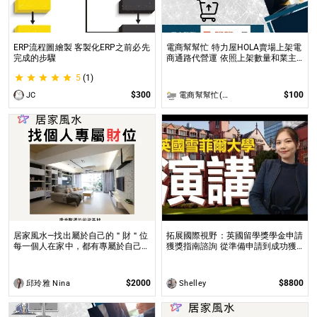
ERP流程圖繪製 客製化ERP之前必先
電商幫幫忙 特力屋HOLA賣場上架電
完成的步驟
商通路代營運 依照上架數量和業主
討論後報價 無提供圖片製作
5
(1)
$300
$100
JC
電商幫幫忙(電商平台代營運/電商上架/運營策略/網路行銷)
居家風水—找出屬於自己的＂財＂位
拓展國際視野：英國留學獎學金申請
每一個人在家中，都有專屬於自己的
獲獎指南諮詢 從準備申請到成功獲
空間與方位，也就是家中的每一個人
全球獎學金，一步步引領你實現英國
專屬於自己的財位都不同！
求學夢想
$2000
$8800
邱玲雅 Nina
Shelley