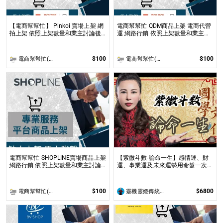
【電商幫幫忙】 Pinkoi 賣場上架 網
電商幫幫忙 QDM商品上架 電商代營
拍上架 依照上架數量和業主討論後
運 網路行銷 依照上架數量和業主討
報價 無提供圖片製作
論後報價 無提供圖片製作
$100
$100
電商幫幫忙(電商平台代營運/電商上架/運營策略/網路行銷)
電商幫幫忙(電商平台代營運/電商上架/運營策略/網路行銷)
電商幫幫忙 SHOPLINE賣場商品上架
【紫微斗數-論命一生】感情運、財
網路行銷 依照上架數量和業主討論
運、事業運及未來運勢用命盤一次解
後報價 無提供圖片製作
析 看清人生關卡與修煉課題，開啟
屬於您的完美人生，並找出您最佳十
年大限﹑大運，輕鬆迎接豐盛未來
$100
$6800
電商幫幫忙(電商平台代營運/電商上架/運營策略/網路行銷)
靈機靈姬傳統文化學院