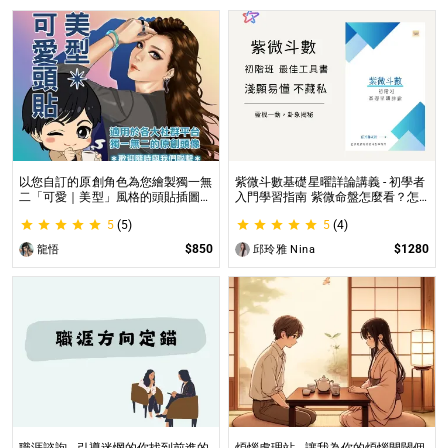
以您自訂的原創角色為您繪製獨一無
紫微斗數基礎星曜詳論講義 - 初學者
二「可愛｜美型」風格的頭貼插圖！
入門學習指南 紫微命盤怎麼看？怎
專業繪師將繪製1張可自行指定「表
麼知道自己的命宮？初學者自學最佳
5
(5)
5
(4)
情」和「動作」的理想頭貼！
工具書，淺顯易懂不藏私！
$850
$1280
龍悟
邱玲雅 Nina