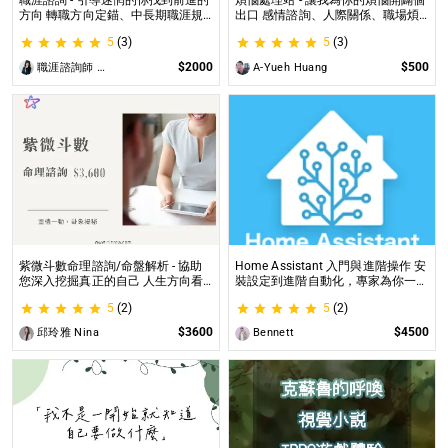
職涯諮詢 - 引導迷惘的你找到前進的
煩惱處理站 - 讓我為你的煩惱開闢個
方向 轉職方向定錨、中長期職涯規
出口 感情諮詢、人際關係、職場煩
劃、職場問題、offer選擇評估
惱、內心的煩惱各方面都可以談
5
(3)
5
(3)
$2000
$500
職涯諮詢師 阿紫
A-Yueh Huang
紫微斗數命理諮詢/命盤解析 - 協助
Home Assistant 入門與進階操作 安
您深入挖掘真正的自己 人生方向看
裝設定到進階自動化，專家為你一對
透一點 讓我們的努力更有價值 活出
一解答，打造專屬的智能家居
5
(2)
5
(2)
璀璨一生
$3600
$4500
邱玲雅 Nina
Bennett