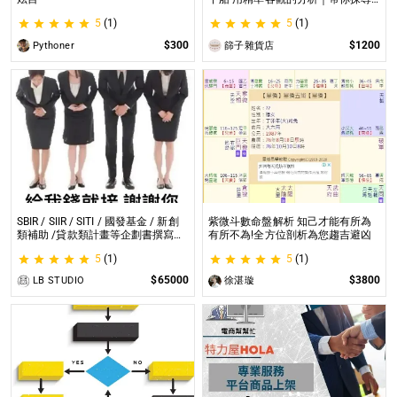
自我｜給予最真實的建議
5
(1)
5
(1)
$300
$1200
Pythoner
篩子雜貨店
SBIR / SIIR / SITI / 國發基金 / 新創
紫微斗數命盤解析 知己才能有所為
類補助 /貸款類計畫等企劃書撰寫
有所不為!全方位剖析為您趨吉避凶
SBIR / SIIR / SITI / 國發基金 / 新創
5
(1)
5
(1)
類補助 /貸款類計畫等企劃書撰寫
$65000
$3800
LB STUDIO
徐湛璇