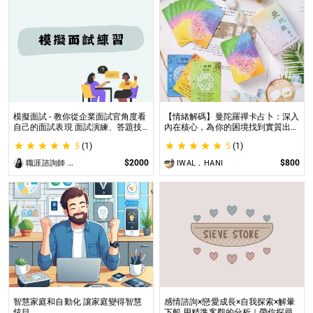
模擬面試 - 教你從企業面試官角度看
【情緒解碼】曼陀羅禪卡占卜：深入
自己的面試表現 面試演練、答題技
內在核心，為你的困境找到實質出口
巧教學、目標職缺討論
不只占卜，更解決問題｜曼陀羅禪卡
5
(1)
5
(1)
情緒解析，打破人生卡關循環
$2000
$800
職涯諮詢師 阿紫
IWAL．HANI
智慧家庭和自動化 讓家庭變得智慧
感情諮詢×戀愛成長×自我探索×解暈
炫目
下船 用精準客觀的分析｜帶你探尋