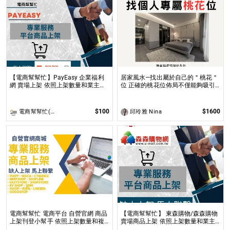
【電商幫幫忙】PayEasy 企業福利
居家風水—找出屬於自己的＂桃花＂
網 賣場上架 依照上架數量和業主討
位 正確的桃花位佈局不僅能夠吸引
論後報價 無提供圖片製作
到理想的伴侶，還能促進家庭和諧及
友誼的增進！
$100
$1600
電商幫幫忙(電商平台代營運/電商上架/運營策略/網路行銷)
邱玲雅 Nina
電商幫幫忙 電商平台 自營官網 商品
【電商幫幫忙】 東森購物/森森購物
上架刊登小幫手 依照上架數量和複
賣場商品上架 依照上架數量和業主
雜度後做報價
討論後報價 無提供圖片製作