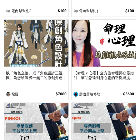
$100
$100
電商幫幫忙(電商平台代營運/電商上架/運營策略/網路行銷)
電商幫幫忙(電商平台代營運/電商上架/運營策略/網路行銷)
以「角色立繪」或「角色設計三視
【命理 × 心靈】全方位命理與心靈指
圖」為您繪製獨一無二的原創角色！
引，幫助您達到身心靈的平衡與提升
專業繪師將以「角色三視圖」來設計
問事 命理心靈諮詢服務不僅限於命
角色三個面向的服裝與配件，或以您
理解讀，還涉及心理、靈性的整合
設計好的角色繪製「角色立繪」！
$7000
$3600
龍悟
靈機靈姬傳統文化學院