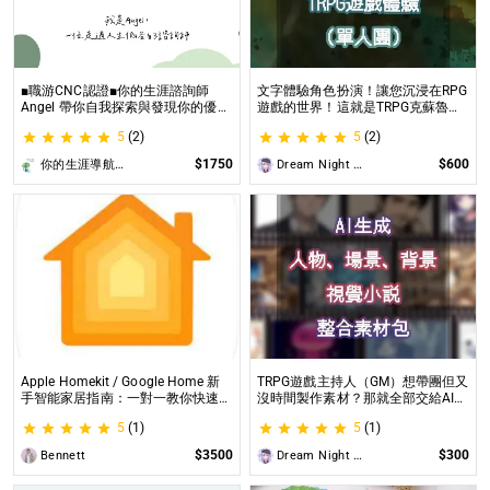
■職游CNC認證■你的生涯諮詢師
文字體驗角色扮演！讓您沉浸在RPG
Angel 帶你自我探索與發現你的優勢
遊戲的世界！這就是TRPG克蘇魯的
|生涯探索&職涯諮詢 | 🌳心理所碩士
呼喚（單人團）！ 這是一個為想體
5
(2)
5
(2)
生涯諮詢師 Angel 為你服務😊
驗桌上型角色扮演遊戲（TRPG）的
玩家所開設的體驗項目。
$1750
$600
你的生涯導航諮詢師Angel
Dream Night Butterfly
Apple Homekit / Google Home 新
TRPG遊戲主持人（GM）想帶團但又
手智能家居指南：一對一教你快速入
沒時間製作素材？那就全部交給AI來
門 從生態系選擇到設備挑選，專家
處理吧！ 這是為使用CCFOLIA的
5
(1)
5
(1)
在線解答，輕鬆打造理想的智慧生活
TRPG主持人（GM）們所開設的項
目，主要是為了讓主持人能少準備一
$3500
$300
Bennett
Dream Night Butterfly
些東西。