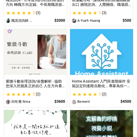
職涯諮詢 - 引導迷惘的你找到前進的
煩惱處理站 - 讓我為你的煩惱開闢個
方向 轉職方向定錨、中長期職涯規
出口 感情諮詢、人際關係、職場煩
劃、職場問題、offer選擇評估
惱、內心的煩惱各方面都可以談
5
(3)
5
(3)
$2000
$500
職涯諮詢師 阿紫
A-Yueh Huang
紫微斗數命理諮詢/命盤解析 - 協助
Home Assistant 入門與進階操作 安
您深入挖掘真正的自己 人生方向看
裝設定到進階自動化，專家為你一對
透一點 讓我們的努力更有價值 活出
一解答，打造專屬的智能家居
5
(2)
5
(2)
璀璨一生
$3600
$4500
邱玲雅 Nina
Bennett