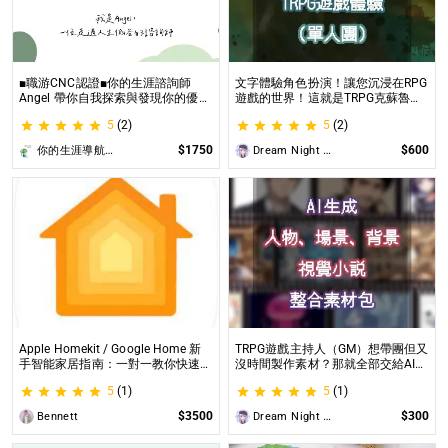
■職游CNC認證■你的生涯諮詢師
文字體驗角色扮演！讓您沉浸在RPG
Angel 帶你自我探索與發現你的優勢
遊戲的世界！這就是TRPG克蘇魯的
|生涯探索&職涯諮詢 | 🌳心理所碩士
呼喚（單人團）！ 這是一個為想體
5
(2)
5
(2)
生涯諮詢師 Angel 為你服務😊
驗桌上型角色扮演遊戲（TRPG）的
玩家所開設的體驗項目。
$1750
$600
你的生涯導航諮詢師Angel
Dream Night Butterfly
Apple Homekit / Google Home 新
TRPG遊戲主持人（GM）想帶團但又
手智能家居指南：一對一教你快速入
沒時間製作素材？那就全部交給AI來
門 從生態系選擇到設備挑選，專家
處理吧！ 這是為使用CCFOLIA的
5
(1)
5
(1)
在線解答，輕鬆打造理想的智慧生活
TRPG主持人（GM）們所開設的項
目，主要是為了讓主持人能少準備一
$3500
$300
Bennett
Dream Night Butterfly
些東西。