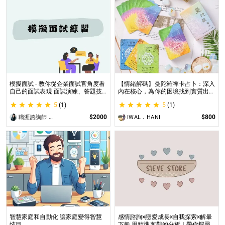
模擬面試 - 教你從企業面試官角度看
【情緒解碼】曼陀羅禪卡占卜：深入
自己的面試表現 面試演練、答題技
內在核心，為你的困境找到實質出口
巧教學、目標職缺討論
不只占卜，更解決問題｜曼陀羅禪卡
5
(1)
5
(1)
情緒解析，打破人生卡關循環
$2000
$800
職涯諮詢師 阿紫
IWAL．HANI
智慧家庭和自動化 讓家庭變得智慧
感情諮詢×戀愛成長×自我探索×解暈
炫目
下船 用精準客觀的分析｜帶你探尋