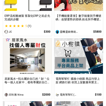
ERP流程圖繪製 客製化ERP之前必先
【手機能量選號】數字能量與手機號
完成的步驟
碼：改變運勢的密碼 姓名與手機號
都是您自身攜帶的能量之一
5
(1)
$300
$5800
JC
靈機靈姬傳統文化學院
居家風水—找出屬於自己的＂財＂位
電商幫幫忙 國泰小樹購 商品刊登上
每一個人在家中，都有專屬於自己的
架 網路行銷 依照上架數量和業主討
空間與方位，也就是家中的每一個人
論後報價 無提供圖片製作
專屬於自己的財位都不同！
$2000
$100
邱玲雅 Nina
電商幫幫忙(電商平台代營運/電商上架/運營策略/網路行銷)