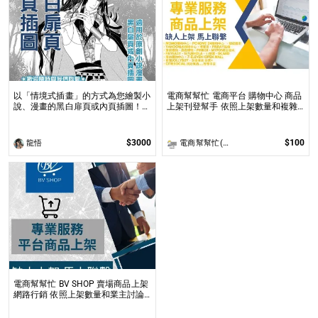
以「情境式插畫」的方式為您繪製小
電商幫幫忙 電商平台 購物中心 商品
說、漫畫的黑白扉頁或內頁插圖！
上架刊登幫手 依照上架數量和複雜
專業繪師運用電繪以「美型畫風」加
度
上「黑白網點」的方式繪製小說、漫
畫黑白扉頁或內頁插圖！
$3000
$100
龍悟
電商幫幫忙(電商平台代營運/電商上架/運營策略/網路行銷)
電商幫幫忙 BV SHOP 賣場商品上架
網路行銷 依照上架數量和業主討論
後報價 無提供圖片製作