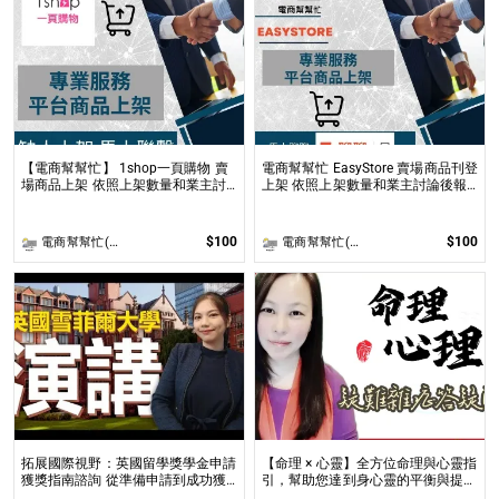
【電商幫幫忙】 1shop一頁購物 賣
電商幫幫忙 EasyStore 賣場商品刊登
場商品上架 依照上架數量和業主討
上架 依照上架數量和業主討論後報
論後報價 無提供圖片製作
價 無提供圖片製作
$100
$100
電商幫幫忙(電商平台代營運/電商上架/運營策略/網路行銷)
電商幫幫忙(電商平台代營運/電商上架/運營策略/網路行銷)
拓展國際視野：英國留學獎學金申請
【命理 × 心靈】全方位命理與心靈指
獲獎指南諮詢 從準備申請到成功獲
引，幫助您達到身心靈的平衡與提升
全球獎學金，一步步引領你實現英國
問事 命理心靈諮詢服務不僅限於命