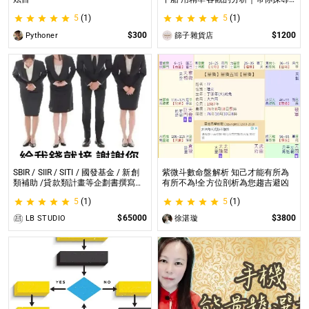
自我｜給予最真實的建議
5
(1)
5
(1)
$300
$1200
Pythoner
篩子雜貨店
SBIR / SIIR / SITI / 國發基金 / 新創
紫微斗數命盤解析 知己才能有所為
類補助 /貸款類計畫等企劃書撰寫
有所不為!全方位剖析為您趨吉避凶
SBIR / SIIR / SITI / 國發基金 / 新創
5
(1)
5
(1)
類補助 /貸款類計畫等企劃書撰寫
$65000
$3800
LB STUDIO
徐湛璇