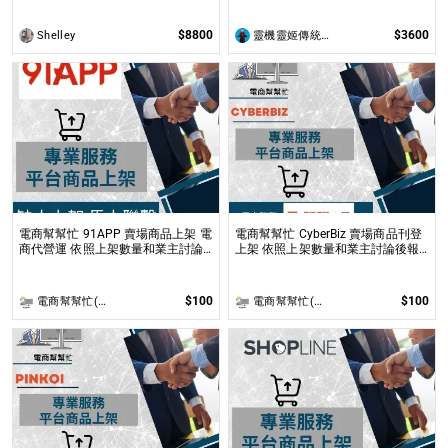
求學夢想
理解讀，還涉及心理、靈性的整合
$8800
$3600
Shelley
靈機靈姬傳統文化學院
電商幫幫忙 91APP 賣場商品上架 電
電商幫幫忙 CyberBiz 賣場商品刊登
商代營運 依照上架數量和業主討論
上架 依照上架數量和業主討論後報
後報價 無提供圖片製作
價 無提供圖片製作
$100
$100
電商幫幫忙(電商平台代營運/電商上架/運營策略/網路行銷)
電商幫幫忙(電商平台代營運/電商上架/運營策略/網路行銷)