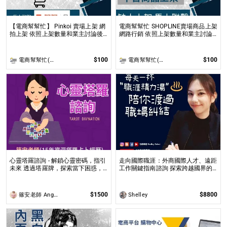
【電商幫幫忙】 Pinkoi 賣場上架 網
電商幫幫忙 SHOPLINE賣場商品上架
拍上架 依照上架數量和業主討論後
網路行銷 依照上架數量和業主討論
報價 無提供圖片製作
後報價 無提供圖片製作
$100
$100
電商幫幫忙(電商平台代營運/電商上架/運營策略/網路行銷)
電商幫幫忙(電商平台代營運/電商上架/運營策略/網路行銷)
心靈塔羅諮詢 - 解鎖心靈密碼，指引
走向國際職涯：外商國際人才、遠距
未來 透過塔羅牌，探索當下困惑，
工作關鍵指南諮詢 探索跨越國界的
預見未來方向，讓塔羅牌為你揭開人
職涯機遇，解析國際工作環境中的挑
生的答案與無限可能！
戰與成長
$1500
$8800
篠安老師 Angel Yang
Shelley