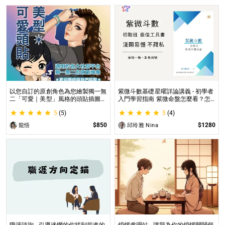
以您自訂的原創角色為您繪製獨一無
紫微斗數基礎星曜詳論講義 - 初學者
二「可愛｜美型」風格的頭貼插圖！
入門學習指南 紫微命盤怎麼看？怎
專業繪師將繪製1張可自行指定「表
麼知道自己的命宮？初學者自學最佳
5
(5)
5
(4)
情」和「動作」的理想頭貼！
工具書，淺顯易懂不藏私！
$850
$1280
龍悟
邱玲雅 Nina