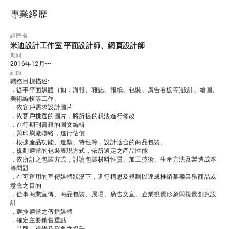
專業經歷
經歷名
米迪設計工作室 平面設計師、網頁設計師
期間
2016年12月〜
細節
職務目標描述: 

．從事平面媒體（如：海報、雜誌、報紙、包裝、廣告看板等)設計、繪圖、
美術編輯等工作。

．依客戶需求設計圖片

．依客戶挑選的圖片，將所提的想法進行修改

．進行期刊書籍的圖文編輯

．與印刷廠聯絡，進行估價

．根據產品功能、造型、特性等，設計適合的商品包裝。

．規劃適當的包裝表現方式，依所選定之產品性能

．依所訂之包裝方式，討論包裝材料性質、加工技術、生產方法及製造成本
等問題

．在可運用的宣傳媒體狀況下，進行構思及規劃以達成推銷某種業務商品或
意念之目的

．從事商業宣傳、商品包裝、展場、廣告文宣、企業視覺形象與視覺創意設
計

．選擇適當之傳播媒體

．確定主要銷售重點

．品牌、視覺及形象之提升
