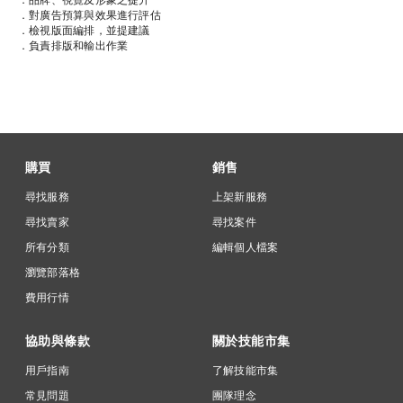
．對廣告預算與效果進行評估

．檢視版面編排，並提建議

．負責排版和輸出作業
購買
銷售
尋找服務
上架新服務
尋找賣家
尋找案件
所有分類
編輯個人檔案
瀏覽部落格
費用行情
協助與條款
關於技能市集
用戶指南
了解技能市集
常見問題
團隊理念