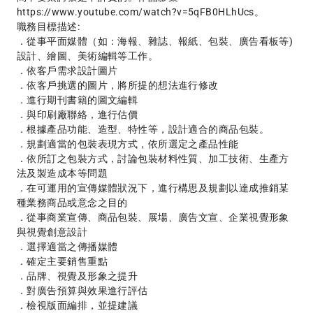
https://www.youtube.com/watch?v=5qFB0HLhUcs。

職務目標描述:

．從事平面媒體（如：海報、雜誌、報紙、包裝、廣告看板等)
設計、繪圖、美術編輯等工作。

．依客戶需求設計圖片

．依客戶挑選的圖片，將所提的想法進行修改

．進行期刊書籍的圖文編輯

．與印刷廠聯絡，進行估價

．根據產品功能、造型、特性等，設計適合的商品包裝。

．規劃適當的包裝表現方式，依所選定之產品性能

．依所訂之包裝方式，討論包裝材料性質、加工技術、生產方
法及製造成本等問題

．在可運用的宣傳媒體狀況下，進行構思及規劃以達成推銷某
種業務商品或意念之目的

．從事商業宣傳、商品包裝、展場、廣告文宣、企業視覺形象
與視覺創意設計

．選擇適當之傳播媒體

．確定主要銷售重點

．品牌、視覺及形象之提升

．對廣告預算與效果進行評估

．檢視版面編排，並提建議
