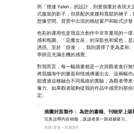
而「狸連 Yalen」的設計，則更側重於表
式服裝的影子，但搭配的束腰和寬鬆的褲子，
想像空間。背景中出現的格紋窗戶和歐式沙發
色彩的運用也是我這次創作中非常重視的一環
感和氛圍。「惡魔女巫」的深藍色和紫色，是
誘惑。至於「犽連 」，我則選擇了更為柔和
寧靜且充滿生機的感覺。
對我而言，每一幅插畫都是一次與觀者進行無
將我腦海中的畫面和情感傳遞出去。這兩幅作
能透過這種融合不同風格的實驗，為觀者帶來
像力。如果觀者能夠從我的作品中感受到那份
定。
插圖封面製作： 為您的書籍、刊物穿上吸
完美詮釋內容精髓，讓讀者第一眼就被吸引。
插圖/漫畫 > 插圖製作