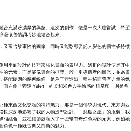
融合充滿著濃厚的興趣。這次的創作，便是一次大膽嘗試，希望
浪漫懷舊情調巧妙地結合起來。
，又富含故事性的圖像，同時又能彰顯委託人腳色的個性或特徵
運用平面設計的技巧來強化畫面的表現力。邊框的設計便是其中
性的元素，而是能像舞台的框架一般，引導觀者的目光，並為畫
，搭配硬朗的幾何線條，是為了營造出一種神秘而帶有力量的氛
而右側「狸連 Yalen」的柔和米色與手繪感的貓掌印，則是希
那種東西文化交融的獨特魅力。那是一個傳統與現代、東方與西
格也深深地影響了我的人物造型設計。「惡魔女巫」的服裝，我
條相結合，並在細節處融入了一些帶有奇幻色彩的元素，例如她
個角色一種既古典又前衛的魅力。