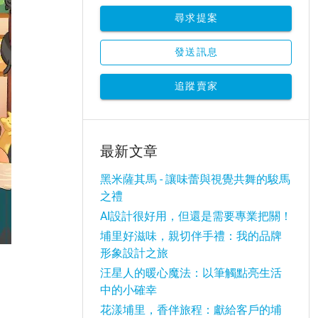
尋求提案
發送訊息
追蹤賣家
最新文章
黑米薩其馬 - 讓味蕾與視覺共舞的駿馬
之禮
AI設計很好用，但還是需要專業把關！
埔里好滋味，親切伴手禮：我的品牌
形象設計之旅
汪星人的暖心魔法：以筆觸點亮生活
中的小確幸
花漾埔里，香伴旅程：獻給客戶的埔