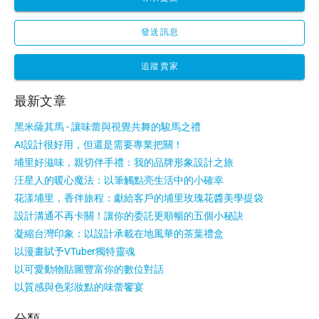
發送訊息
追蹤賣家
最新文章
黑米薩其馬 - 讓味蕾與視覺共舞的駿馬之禮
AI設計很好用，但還是需要專業把關！
埔里好滋味，親切伴手禮：我的品牌形象設計之旅
汪星人的暖心魔法：以筆觸點亮生活中的小確幸
花漾埔里，香伴旅程：獻給客戶的埔里玫瑰花醬美學提袋
設計溝通不再卡關！讓你的委託更順暢的五個小秘訣
凝縮台灣印象：以設計承載在地風華的茶葉禮盒
以漫畫賦予VTuber獨特靈魂
以可愛動物貼圖豐富你的數位對話
以質感與色彩妝點的味蕾饗宴
分類