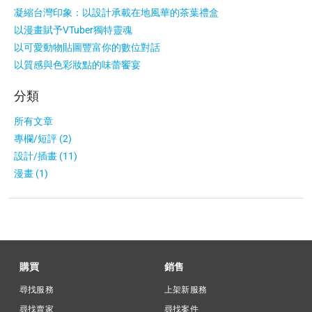
凝縮台灣印象：以設計承載在地風華的茶葉禮盒
以漫畫賦予VTuber獨特靈魂
以可愛動物貼圖豐富你的數位對話
以質感與色彩妝點的味蕾饗宴
分類
所有文章
專欄/短評 (2)
設計/插畫 (11)
漫畫 (1)
購買
銷售
尋找服務
上架新服務
尋找賣家
尋找案件