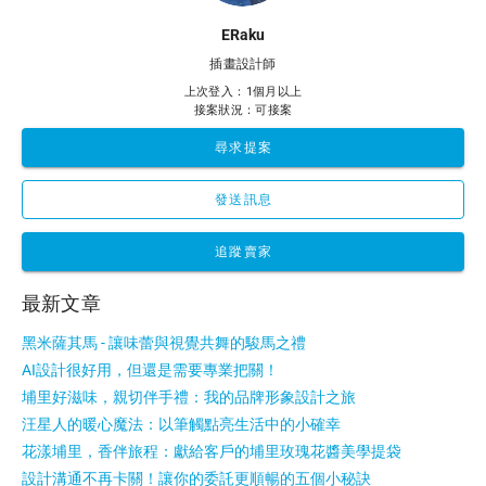
ERaku
插畫設計師
上次登入：1個月以上
接案狀況：可接案
尋求提案
發送訊息
追蹤賣家
最新文章
黑米薩其馬 - 讓味蕾與視覺共舞的駿馬之禮
AI設計很好用，但還是需要專業把關！
埔里好滋味，親切伴手禮：我的品牌形象設計之旅
汪星人的暖心魔法：以筆觸點亮生活中的小確幸
花漾埔里，香伴旅程：獻給客戶的埔里玫瑰花醬美學提袋
設計溝通不再卡關！讓你的委託更順暢的五個小秘訣