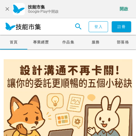
技能市集
開啟
Google Play中開啟
登入
註冊
首頁
專業經歷
作品集
服務
部落格