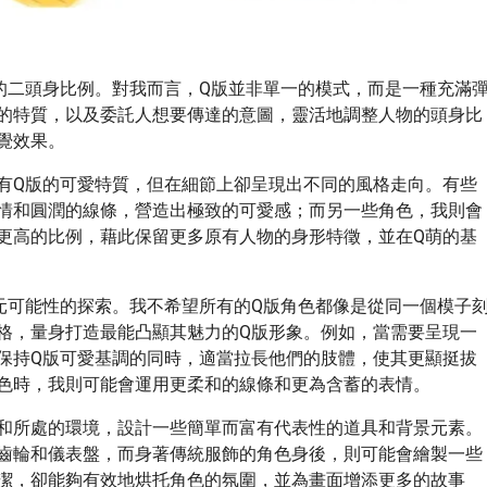
的二頭身比例。對我而言，Q版並非單一的模式，而是一種充滿
的特質，以及委託人想要傳達的意圖，靈活地調整人物的頭身比
覺效果。
有Q版的可愛特質，但在細節上卻呈現出不同的風格走向。有些
情和圓潤的線條，營造出極致的可愛感；而另一些角色，我則會
更高的比例，藉此保留更多原有人物的身形特徵，並在Q萌的基
元可能性的探索。我不希望所有的Q版角色都像是從同一個模子
格，量身打造最能凸顯其魅力的Q版形象。例如，當需要呈現一
保持Q版可愛基調的同時，適當拉長他們的肢體，使其更顯挺拔
色時，我則可能會運用更柔和的線條和更為含蓄的表情。
和所處的環境，設計一些簡單而富有代表性的道具和背景元素。
齒輪和儀表盤，而身著傳統服飾的角色身後，則可能會繪製一些
潔，卻能夠有效地烘托角色的氛圍，並為畫面增添更多的故事