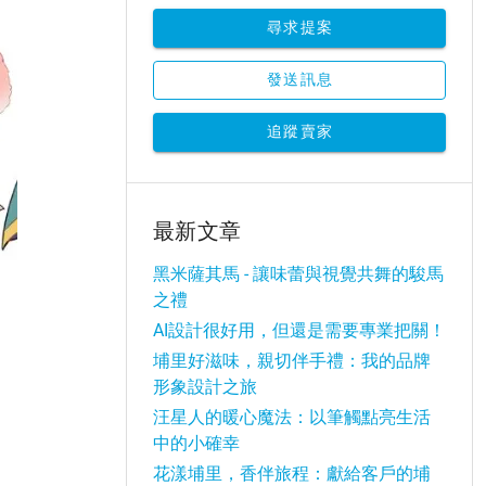
尋求提案
發送訊息
追蹤賣家
最新文章
黑米薩其馬 - 讓味蕾與視覺共舞的駿馬
之禮
AI設計很好用，但還是需要專業把關！
埔里好滋味，親切伴手禮：我的品牌
形象設計之旅
汪星人的暖心魔法：以筆觸點亮生活
中的小確幸
花漾埔里，香伴旅程：獻給客戶的埔