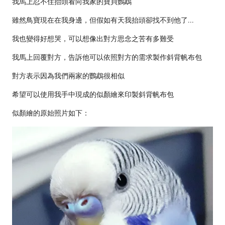
我馬上忍不住抬頭看向我家的寶貝鸚鵡
雖然鳥寶現在在我身邊，但假如有天我抬頭卻找不到他了...
我也變得好想哭，可以想像出對方思念之苦有多難受
我馬上回覆對方，告訴他可以依照對方的需求製作斜背帆布包
對方表示因為我們兩家的鸚鵡很相似
希望可以使用我手中現成的似顏繪來印製斜背帆布包
似顏繪的原始照片如下：