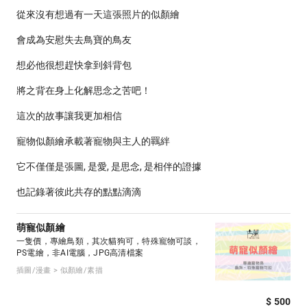
從來沒有想過有一天這張照片的似顏繪
會成為安慰失去鳥寶的鳥友
想必他很想趕快拿到斜背包
將之背在身上化解思念之苦吧！
這次的故事讓我更加相信
寵物似顏繪承載著寵物與主人的羈絆
它不僅僅是張圖, 是愛, 是思念, 是相伴的證據
也記錄著彼此共存的點點滴滴
萌寵似顏繪
一隻價，專繪鳥類，其次貓狗可，特殊寵物可談，
PS電繪，非AI電腦，JPG高清檔案
插圖/漫畫 > 似顏繪/素描
$ 500