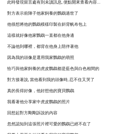
此時發現留言處有則未讀訊息, 便點開來查看內容...
對方表示前陣子他家飼養的鸚鵡過世了
他很想將他的鸚鵡模樣印製在斜背帆布包上
這樣就好像他家鸚鵡一直都在他身邊
不論他到哪裡，都背在他身上陪伴著他
因為我的頭像是選用我家鸚鵡的萌照
恰巧與他家飼養的虎皮鸚鵡都是藍色與白色相間的
對方接著說, 當他看到我的頭像時, 忍不住又哭了
真的長得好像，他好想他的寶貝鸚鵡
我看著他分享家中虎皮鸚鵡的照片
回想起對方剛剛訴說的內容
忽然認知到這張照片裡可愛的鸚鵡已經不在了