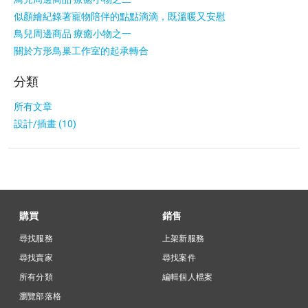
似顏繪紀錄著寵物陪伴的點點滴滴，既溫暖又安慰
鳥兒周邊商品 療癒小物之一
關於方形鳥巢工作室的起承轉合
分類
所有文章
設計/插畫 (10)
購買
銷售
尋找服務
上架新服務
尋找賣家
尋找案件
所有分類
編輯個人檔案
瀏覽部落格