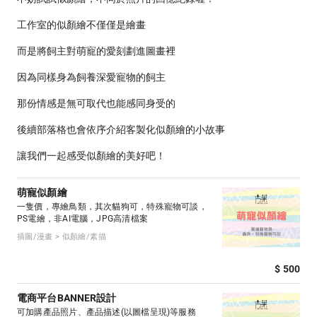
工作室的似顏繪不僅僅是繪畫
而是將飼主對萌寵的愛刻劃進圖畫裡
因為同樣身為飼養深愛寵物的飼主
那份情感是無可取代也能感同身受的
後續部落格也會依序介紹客製化似顏繪的小故事
讓我們一起感受似顏繪的美好吧！
萌寵似顏繪
一隻價，專繪鳥類，其次貓狗可，特殊寵物可談，
PS電繪，非AI電腦，JPG高清檔案
插圖/漫畫 > 似顏繪/素描
$ 500
電商平台BANNER設計
可加購產品照片、產品描述(以圖檔呈現)等服務