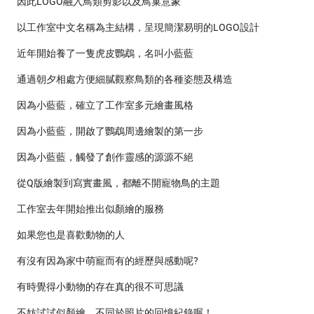
因此LOGO融入鳥類剪影以及鳥巢意象
以工作室中文名稱為主結構，呈現簡潔易明的LOGO設計
近年開始養了一隻虎皮鸚鵡，名叫小藍藍
通過朝夕相處方便細膩觀察鳥類的各種姿態及構造
因為小藍藍，確立了工作室多元繪畫風格
因為小藍藍，開啟了鸚鵡周邊繪製的第一步
因為小藍藍，觸發了創作靈感的源源不絕
從Q版繪製到寫實畫風，都離不開寵物鳥的主題
工作室去年開始推出似顏繪的服務
如果您也是喜歡動物的人
有沒有因為家中萌寵而有的經歷與感動呢?
有時覺得小動物的存在真的很不可思議
不妨試試似顏繪，不同於照片的回憶紀錄喔！