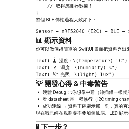
    // 取得感測器數據！

整個 BLE 傳輸過程大致如下：
📊 顯示資料
你可以做個超簡單的 SwiftUI 畫面把資
Text("🌡️ 溫度：\(temperature) °C")

Text("💧 濕度：\(humidity) %")

💡 開發心得 & 中毒警告
硬體 Debug 比你想像中難（線插錯一根
看 datasheet 是一種修行（I2C timing c
成功連線 → 資料正確顯示那一刻，真的爽炸
現在我已經在規劃要不要加個風扇、LED 顯示器
🧪 下一步？