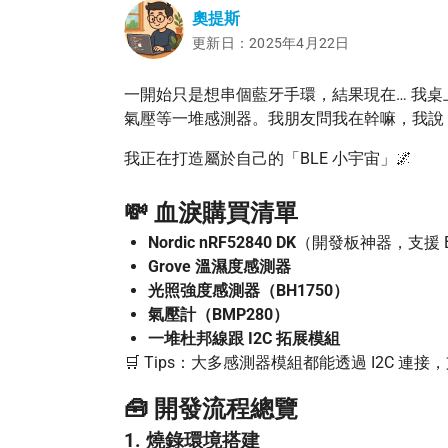
奧提斯
更新日：2025年4月22日
一開始只是想串個藍牙手環，結果現在… 我
氣壓等一堆感測器。我朋友問我在幹嘛，我說
我正在打造屬於自己的「BLE 小宇宙」🌌
💸 血淚購買清單
Nordic nRF52840 DK
（開發板神器，支援 B
Grove 溫濕度感測器
光照強度感測器（BH1750）
氣壓計（BMP280）
一堆杜邦線跟 I2C 拓展模組
🛒 Tips：大多感測器模組都能透過 I2C 連接，支
🧰 開發流程總覽
1. 燒錄環境搭建