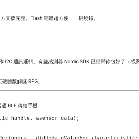
合度高、官方支援完整。Flash 韌體超方便，一鍵燒錄。
C 通訊邏輯。有些感測器 Nordic SDK 已經幫你包好了（感
玩硬體版解謎 RPG。
並透過 BLE 傳給手機：
收：
Peripheral, didUpdateValueFor characteristic: