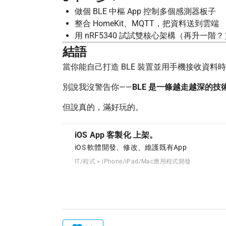
做個 BLE 中樞 App 控制多個感測器板子
整合 HomeKit、MQTT，把資料送到雲端
用 nRF5340 試試雙核心架構（再升一階？
結語
當你能自己打造 BLE 裝置並用手機接收資料
別說我沒警告你——
BLE 是一條越走越深的技
但說真的，滿好玩的。
iOS App 客製化 上架。
iOS 軟體開發、修改、維護既有App
IT/程式 > iPhone/iPad/Mac應用程式開發