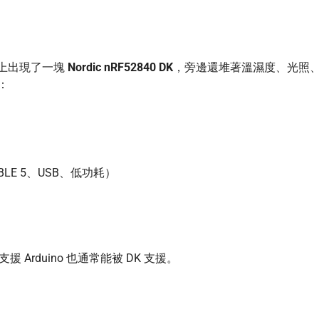
桌上出現了一塊
Nordic nRF52840 DK
，旁邊還堆著溫濕度、光照
：
LE 5、USB、低功耗）
援 Arduino 也通常能被 DK 支援。