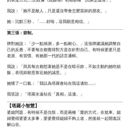
的表達方式……比較像《甄嬛傳》初期那種「試探型溫情」。
我說：「她不是敵人，只是還沒學會怎麼當妳的朋友。」
她：沉默三秒，「......好啦，這我願意相信。」
第三張：節制。
牌對她說：「少一點揣測，多一點耐心。」這張牌建議她調整自
己的反應，不要每次都覺得對方是在針對自己。有時候婆婆只是
老派、有習慣、有她那一代的語言邏輯。
我說：「與其每次都想著她是不是在暗示妳，不如主動約她吃頓
飯，表現妳願意靠近她的誠意。」
她嘆了一口氣：「我以為塔羅會站在我這邊欸……」
我笑說：「塔羅永遠站在『真相』這邊。」
【塔羅小智慧】
婆媳問題，有時候不是仇恨，而是兩種「愛的方式」在尬車。媳
婦覺得婆婆太多事，婆婆覺得媳婦不夠上道，然後就一起開進誤
解山谷。