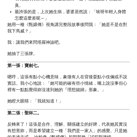
臭。
最誇張的是，上次她生病，婆婆居然說：「唉呀年輕人身體
怎麼這麼差呢～」
她用一種《甄嬛傳》視角講完整段故事後問我：「她是不是在對
我下馬威？」
我：讓我們來問塔羅神諭吧。
她抽了三張牌。
第一張：寶劍七。
嗯哼，這張有點小心機意味，象徵有人在背後耍點小伎倆或不說
實話。我小心地說：「她可能的確有些小情緒，嘴上說沒事但心
裡有一點點覺得妳沒達到她的『理想媳婦』形象。」
她瞪大眼睛：「我就知道！」
第二張：聖杯二。
反轉來了！這張是合作、理解、關係建立的好牌，代表她其實沒
有想害妳，而是希望建立一種「我們是一家人」的感覺。只是她