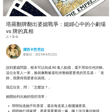
塔羅翻牌翻出婆媳戰爭：媳婦心中的小劇場
vs 牌的真相
占卜算命
潔西卡芭芭拉
更新日：2025年4月22日
說到婆媳問題，根本可以拍成 80 集八點檔，還不用加任何誇飾。
這位女客人一來，臉就像剛被逼吃掉整鍋婆婆煮的苦瓜湯：「老
師，我覺得我婆婆在搞我。」
我忍住笑，問：「怎麼說？」
她開始列出她的指控清單：
明明知道她不吃香菜，還在每道菜上都灑滿香菜。
明明她打掃家裡，婆婆還要重掃一遍，嘴上說沒事但臉很