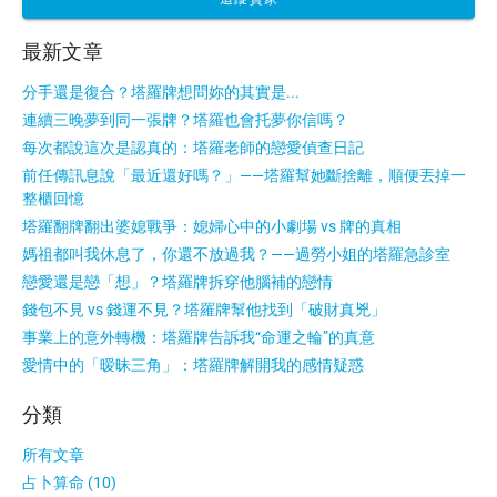
最新文章
分手還是復合？塔羅牌想問妳的其實是...
連續三晚夢到同一張牌？塔羅也會托夢你信嗎？
每次都說這次是認真的：塔羅老師的戀愛偵查日記
前任傳訊息說「最近還好嗎？」——塔羅幫她斷捨離，順便丟掉一
整櫃回憶
塔羅翻牌翻出婆媳戰爭：媳婦心中的小劇場 vs 牌的真相
媽祖都叫我休息了，你還不放過我？——過勞小姐的塔羅急診室
戀愛還是戀「想」？塔羅牌拆穿他腦補的戀情
錢包不見 vs 錢運不見？塔羅牌幫他找到「破財真兇」
事業上的意外轉機：塔羅牌告訴我“命運之輪”的真意
愛情中的「暧昧三角」：塔羅牌解開我的感情疑惑
分類
所有文章
占卜算命 (10)