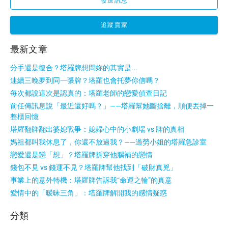
發送訊息
追蹤賣家
最新文章
分手還是復合？塔羅牌想問妳的其實是...
連續三晚夢到同一張牌？塔羅也會托夢你信嗎？
每次都說這次是認真的：塔羅老師的戀愛偵查日記
前任傳訊息說「最近還好嗎？」——塔羅幫她斷捨離，順便丟掉一
整櫃回憶
塔羅翻牌翻出婆媳戰爭：媳婦心中的小劇場 vs 牌的真相
媽祖都叫我休息了，你還不放過我？——過勞小姐的塔羅急診室
戀愛還是戀「想」？塔羅牌拆穿他腦補的戀情
錢包不見 vs 錢運不見？塔羅牌幫他找到「破財真兇」
事業上的意外轉機：塔羅牌告訴我“命運之輪”的真意
愛情中的「暧昧三角」：塔羅牌解開我的感情疑惑
分類