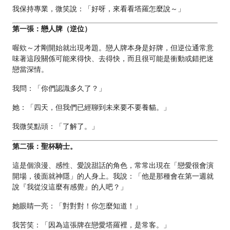
我保持專業，微笑說：「好呀，來看看塔羅怎麼說～」
第一張：戀人牌（逆位）
喔欸～才剛開始就出現考題。戀人牌本身是好牌，但逆位通常意
味著這段關係可能來得快、去得快，而且很可能是衝動或錯把迷
戀當深情。
我問：「你們認識多久了？」
她：「四天，但我們已經聊到未來要不要養貓。」
我微笑點頭：「了解了。」
第二張：聖杯騎士。
這是個浪漫、感性、愛說甜話的角色，常常出現在「戀愛很會演
開場，後面就神隱」的人身上。我說：「他是那種會在第一週就
說『我從沒這麼有感覺』的人吧？」
她眼睛一亮：「對對對！你怎麼知道！」
我苦笑：「因為這張牌在戀愛塔羅裡，是常客。」