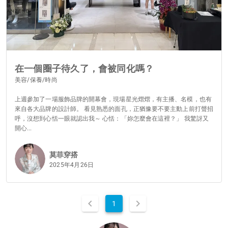
在一個圈子待久了，會被同化嗎？
美容/保養/時尚
上週參加了一場服飾品牌的開幕會，現場星光熠熠，有主播、名模，也有
來自各大品牌的設計師。 看見熟悉的面孔，正猶豫要不要主動上前打聲招
呼，沒想到心恬一眼就認出我～ 心恬：「妳怎麼會在這裡？」 我驚訝又
開心...
莫菲穿搭
2025年4月26日
1