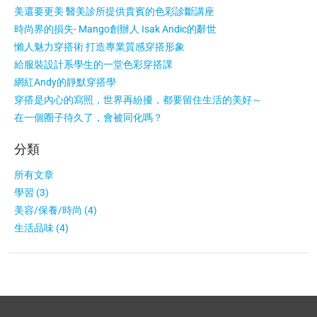
美還要更美 醫美診所提供貴賓的色彩診斷講座
時尚界的損失- Mango創辦人 Isak Andic的辭世
懶人魅力穿搭術 打造專業質感穿搭形象
給服裝設計系學生的一堂色彩穿搭課
網紅Andy的靜默穿搭學
穿搭是內心的寫照，世界再紛擾，都要留住生活的美好～
在一個圈子待久了，會被同化嗎？
分類
所有文章
學習 (3)
美容/保養/時尚 (4)
生活品味 (4)