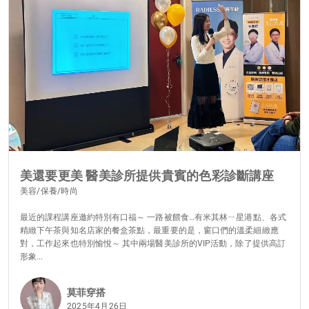
美還要更美 醫美診所提供貴賓的色彩診斷講座
美容/保養/時尚
最近的課程講座邀約特別有口福～ 一路被餵食…有米其林ㄧ星港點、各式
精緻下午茶與知名店家的餐盒茶點，最重要的是，窗口們的溫柔細緻應
對，工作起來也特別愉悅～ 其中兩場醫美診所的VIP活動，除了提供高訂
形象...
莫菲穿搭
2025年4月26日