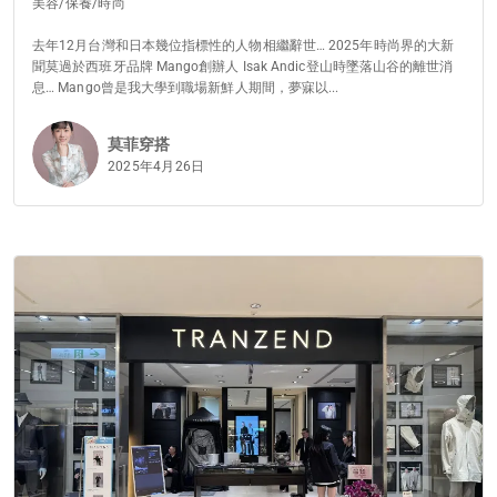
美容/保養/時尚
去年12月台灣和日本幾位指標性的人物相繼辭世… 2025年時尚界的大新
聞莫過於西班牙品牌 Mango創辦人 Isak Andic登山時墜落山谷的離世消
息… Mango曾是我大學到職場新鮮人期間，夢寐以...
莫菲穿搭
2025年4月26日