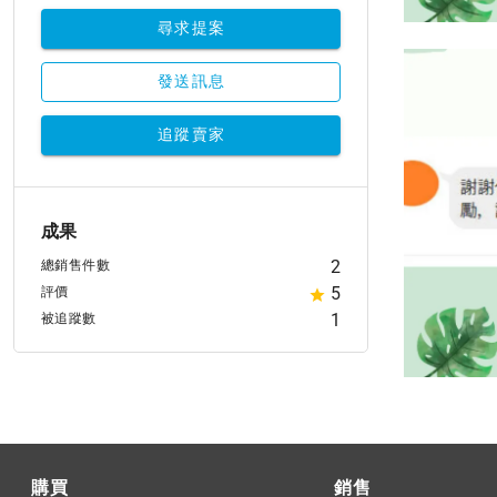
尋求提案
發送訊息
追蹤賣家
成果
2
總銷售件數
5
評價
1
被追蹤數
購買
銷售