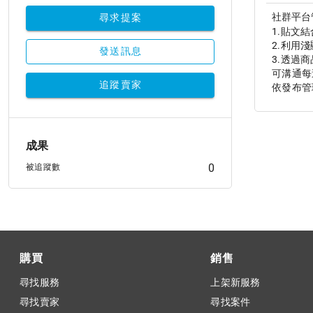
社群平台
尋求提案
1.貼文
2.利用
發送訊息
3.透過
可溝通每
追蹤賣家
成果
0
被追蹤數
購買
銷售
尋找服務
上架新服務
尋找賣家
尋找案件