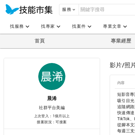
服務
找服務
找專家
找案件
專業文章
首頁
專業經歷
影片/照
內容
短影音專
晨浠
吸引目光
追隨網路
社群平台美編
快速傳達
上次登入：1個月以上
TikTok、
接案狀況：可接案
從腳本文