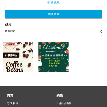
發送訊息
追蹤賣家
成果
被追蹤數
0
購買
銷售
尋找服務
上架新服務