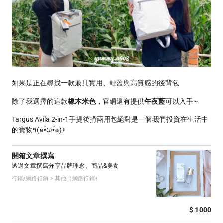
如果是正在尋找一款兼具實用、輕盈與高質感的後背包
除了我選擇的這款
橡木米色
，官網還有提供
午夜藍
可以入手~
Targus Avila 2-in-1手提後揹兩用包絕對是一個我們投資在生活中
的寶物٩(๑•̀ω•́๑)۶
開箱文章撰寫
透過文章撰寫分享品牌理念、商品&美食
行銷/網路行銷 > 其他（網路行銷）
$ 1000