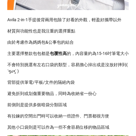
Avila 2-in-1手提後背兩用包除了好看的外觀，輕盈好攜帶以外
材質與功能性也是我注重的選擇重點
由於考慮作為媽媽包&公事包的結合
主要選擇整款包包都是
包覆性高
的，內容量約為15-16吋筆電大小
不會特別挑選有左右口袋的類型，容易擔心掉出或是沒放好摔到(
´•̥̥̥ω•̥̥̥` )
背部提供筆電/平板/文件的隔絕內袋
避免折到或划傷重要物品，同時為收納省一份心
前側則是提供多個暗袋分類區域
有拉鍊的空間出門時可以收納一些證件、門票都很方便
其他小口袋則是可以作為一些不會容易位移的物品區域