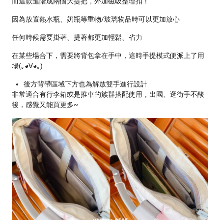
而這款進階成兩個大提把，外加磁吸整理扣！
因為放置熱水瓶、奶瓶等重物/玻璃物品時可以更加放心
任何時候需要掛著、提著都更加輕鬆、省力
在某些場合下，需要將背包拿在手中，這時手提模式便派上了用
場(｡◕∀◕｡)
後方背帶區域下方也為解放雙手進行設計
非常適合有行李箱或是推車的族群搭配使用，出國、逛街手不酸
後，感覺又能買更多~