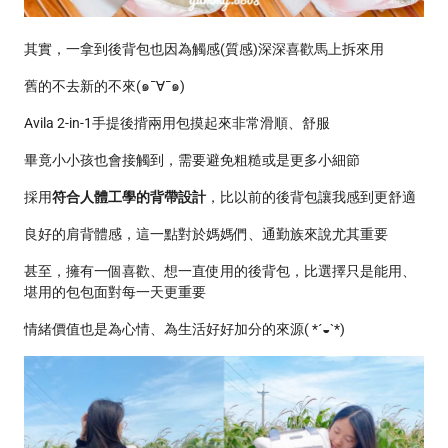
其實，一拿到後背包也因為觸感(質感)深深喜歡馬上拆來用
舊的不去新的不來(๑¯∀¯๑)
Avila 2-in-1手提後揹兩用包摸起來非常滑順、舒服
畢竟小小孩也會接觸到，需要避免粗糙或是更多小細節
採用
符合人體工學的背帶設計
，比以前的後背包讓我感到更舒適
良好的肩背體感，這一點對於媽媽們、通勤族來說尤其重要
甚至，擁有一個喜歡、想一直使用的後背包，比選擇只是能用、
堪用的包包面對每一天更重要
情緒價值也是為心情、為生活好好加分的來源( *´◒`*)