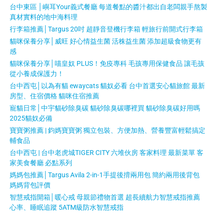
台中東區 │嶼耳Your義式餐廳 每道餐點的醬汁都出自老闆親手熬製
真材實料的地中海料理
行李箱推薦│Targus 20吋 超靜音登機行李箱 輕旅行前開式行李箱
貓咪保養分享│威旺 好心情益生菌 活株益生菌 添加超級食物更有
感
貓咪保養分享│喵皇奴 PLUS！免疫專科 毛孩專用保健食品 讓毛孩
從小養成保護力！
台中西屯│以為有貓 ewaycats 貓奴必看 台中首選安心貓旅館 最新
房型、住宿價格 貓咪住宿推薦
寵貓日常│中宇貓砂除臭碳 貓砂除臭碳哪裡買 貓砂除臭碳好用嗎
2025貓奴必備
寶寶粥推薦 | 鈞媽寶寶粥 獨立包裝、方便加熱、營養豐富輕鬆搞定
輔食品
台中西屯 | 台中老虎城TIGER CITY 六堆伙房 客家料理 最新菜單 客
家美食餐廳 必點系列
媽媽包推薦│Targus Avila 2-in-1手提後揹兩用包 簡約兩用後背包
媽媽背包評價
智慧戒指開箱│暖心戒 母親節禮物首選 超長續航力智慧戒指推薦
心率、睡眠追蹤 5ATM級防水智慧戒指