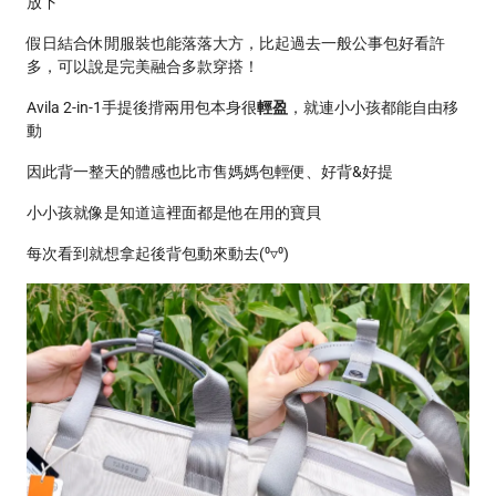
放下
假日結合休閒服裝也能落落大方，比起過去一般公事包好看許
多，可以說是完美融合多款穿搭！
Avila 2-in-1手提後揹兩用包本身很
輕盈
，就連小小孩都能自由移
動
因此背一整天的體感也比市售媽媽包輕便、好背&好提
小小孩就像是知道這裡面都是他在用的寶貝
每次看到就想拿起後背包動來動去(⁰▿⁰)