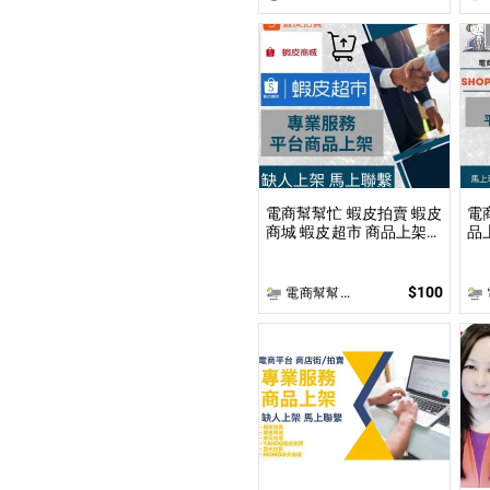
電商幫幫忙 蝦皮拍賣 蝦皮
電商
商城 蝦皮超市 商品上架
品
依照上架數量和業主討論
數
後報價 無提供圖片製作
提
$100
電商幫幫忙(電商平台代營運/電商上架/運營策略/網路行銷)
電