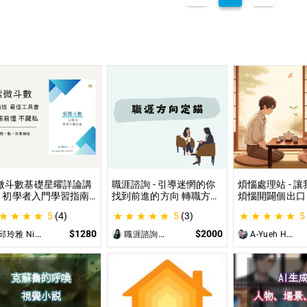
微斗數基礎星曜詳論講
職涯諮詢 - 引導迷惘的你
煩惱處理站 - 
 - 初學者入門學習指南
找到前進的方向 轉職方向
煩惱開闢個出口
微命盤怎麼看？怎麼知
定錨、中長期職涯規劃、
詢、人際關係、
5
(4)
5
(3)
5
自己的命宮？初學者自
職場問題、offer選擇評估
惱、內心的煩惱
最佳工具書，淺顯易懂
可以談
$1280
$2000
邱玲雅 Nina
職涯諮詢師 阿紫
A-Yueh Huang
藏私！