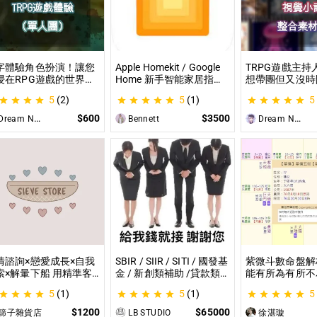
字體驗角色扮演！讓您
Apple Homekit / Google
TRPG遊戲主持
浸在RPG遊戲的世界！
Home 新手智能家居指
想帶團但又沒時
就是TRPG克蘇魯的呼
南：一對一教你快速入門
材？那就全部交
5
(2)
5
(1)
5
（單人團）！ 這是一個
從生態系選擇到設備挑
理吧！ 這是為
想體驗桌上型角色扮演
選，專家在線解答，輕鬆
CCFOLIA的TR
$600
$3500
ream Night Butterfly
Bennett
Dream Night Butterfly
戲（TRPG）的玩家所
打造理想的智慧生活
（GM）們所開
設的體驗項目。
目，主要是為了
能少準備一些東
情諮詢×戀愛成長×自我
SBIR / SIIR / SITI / 國發基
紫微斗數命盤解
索×解暈下船 用精準客
金 / 新創類補助 /貸款類
能有所為有所不
的分析｜帶你探尋自我
計畫等企劃書撰寫 SBIR /
剖析為您趨吉避
5
(1)
5
(1)
5
給予最真實的建議
SIIR / SITI / 國發基金 / 新
創類補助 /貸款類計畫等
$1200
$65000
篩子雜貨店
LB STUDIO
徐湛璇