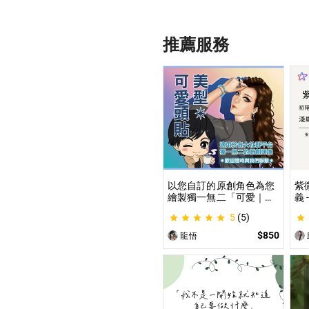
推薦服務
以您自訂的原創角色為您
紫
繪製獨一無二「可愛｜美
義
型」風格的頭貼插圖！ 專
紫
5
(5)
業繪師將繪製1張可自行
道
指定「表情」和「動作」
學
$850
龍悟
的理想頭貼！
不