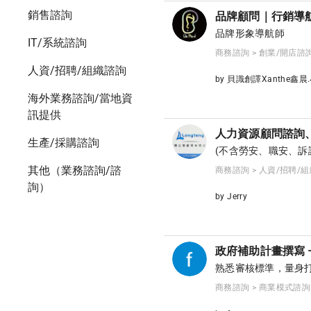
銷售諮詢
品牌顧問｜行銷導
品牌形象導航師
IT/系統諮詢
商務諮詢 > 創業/開店諮
人資/招聘/組織諮詢
by 貝識創譯Xanthe鑫晨
海外業務諮詢/當地資
訊提供
人力資源顧問諮詢、
生產/採購諮詢
(不含勞安、職安、訴
其他（業務諮詢/諮
商務諮詢 > 人資/招聘/
詢）
by Jerry
政府補助計畫撰寫 
熟悉審核標準，量身
商務諮詢 > 商業模式諮詢