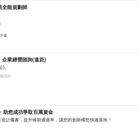
航全能規劃師
詢
.小金
企業經營諮詢(遠距)
訟)。
組織諮詢
– 助您成功爭取百萬資金
打造計畫書，提升補助通過率，讓您的創新構想快速落地！