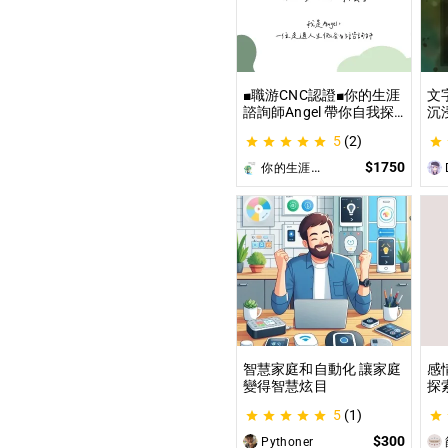
■職游CNC認證■你的生涯
文
諮詢師Angel 帶你自我探
沉
索與發現你的優勢 |生涯探
這
5
(2)
索&職涯諮詢 | 🌳心理所碩
喚
士 生涯諮詢師 Angel 為你
為
$1750
你的生涯導航諮詢師Angel
D
服務😊
遊
開
智慧家庭和自動化 讓家庭
感
變得智慧炫目
探
觀
5
(1)
｜
$300
Pythoner