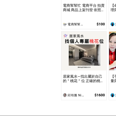
電商幫幫忙 電商平台 拍賣
【
商城 商品上架刊登 依照上
理
架數量和業主討論後報價
到
無提供圖片製作
事
限
$100
電商幫幫忙(電商平台代營運/電商上架/運營策略/網路行銷)
理
居家風水—找出屬於自己
【
的＂桃花＂位 正確的桃花
量
位佈局不僅能夠吸引到理
的
想的伴侶，還能促進家庭
您
和諧及友誼的增進！
$1600
邱玲雅 Nina