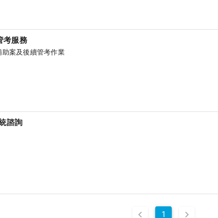
管考服務
補助案及後續管考作業
統諮詢
1