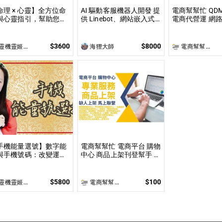
命理 × 心靈】全方位命
AI 驅動客服機器人開發 提
電商幫幫忙 QD
與心靈指引，幫助您達
供 Linebot、網站嵌入式
電商代營運 網路行
身心靈的平衡與提升 問
聊天機器人開發，適合提
上架數量和業主
 命理心靈諮詢服務不僅
升業務效率與用戶互動
價 無提供圖片
於命理解讀，還涉及心
$3600
$8000
靈機靈姬傳統文化學院
海狸大師
電商幫幫忙(電商平台代營運/電商上架/運營策略/網路行銷)
、靈性的整合
手機能量選號】數字能
電商幫幫忙 電商平台 購物
與手機號碼：改變運勢
中心 商品上架刊登幫手 依
密碼 姓名與手機號都是
照上架數量和複雜度
自身攜帶的能量之一
$5800
$100
靈機靈姬傳統文化學院
電商幫幫忙(電商平台代營運/電商上架/運營策略/網路行銷)