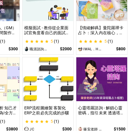
人（GM）
模擬面試 - 教你從企業面
【情緒解碼】曼陀羅禪卡
間製作素
試官角度看自己的面試表
占卜：深入內在核心，為
給AI來處
現 面試演練、答題技巧教
你的困境找到實質出口 不
(1)
5
(1)
5
(1)
使用
學、目標職缺討論
只占卜，更解決問題｜曼
PG主持人
陀羅禪卡情緒解析，打破
$300
$2000
$800
職涯諮詢師 阿紫
IWAL．HANI
設的項
人生卡關循環
讓主持人
西。
析 知己才
ERP流程圖繪製 客製化
心靈塔羅諮詢 - 解鎖心靈
為!全方位
ERP之前必先完成的步驟
密碼，指引未來 透過塔羅
凶
牌，探索當下困惑，預見
(1)
5
(1)
未來方向，讓塔羅牌為你
揭開人生的答案與無限可
$3800
$300
$1500
JC
篠安老師 Angel Yang