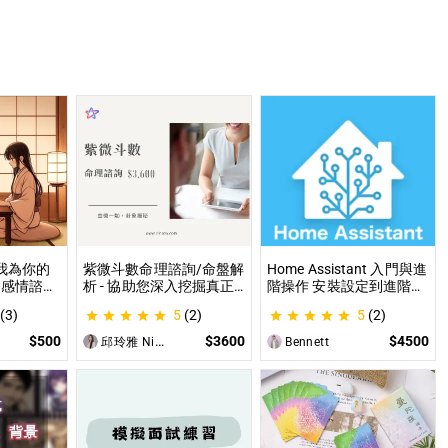
讓我為你的
紫微斗數命理諮詢/命盤解
Home Assistant 入門與進
 感情諮
析 - 協助您深入挖掘真正
階操作 安裝設定到進階自
職場煩
的自己 人生方向看透一點
動化，專家為你一對一解
(3)
5
(2)
5
(2)
各方面都
讓我們的努力更有價值 活
答，打造專屬的智能家居
出璀璨一生
$500
$3600
$4500
邱玲雅 Nina
Bennett