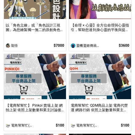
以「角色立繪」或「角色設計三視
【命理 × 心靈】全方位命理與心靈指
圖」為您繪製獨一無二的原創角色！
引，幫助您達到身心靈的平衡與提升
專業繪師將以「角色三視圖」來設計
問事 命理心靈諮詢服務不僅限於命
角色三個面向的服裝與配件，或以您
理解讀，還涉及心理、靈性的整合
設計好的角色繪製「角色立繪」！
$7000
$3600
龍悟
靈機靈姬傳統文化學院
【電商幫幫忙】 Pinkoi 賣場上架 網
電商幫幫忙 QDM商品上架 電商代營
拍上架 依照上架數量和業主討論後
運 網路行銷 依照上架數量和業主討
報價 無提供圖片製作
論後報價 無提供圖片製作
$100
$100
電商幫幫忙(電商平台代營運/電商上架/運營策略/網路行銷)
電商幫幫忙(電商平台代營運/電商上架/運營策略/網路行銷)