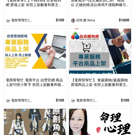
【電商幫幫忙】PayEasy 企業福利
居家風水—找出屬於自己的＂桃花＂
網 賣場上架 依照上架數量和業主討
位 正確的桃花位佈局不僅能夠吸引
論後報價 無提供圖片製作
到理想的伴侶，還能促進家庭和諧及
友誼的增進！
$100
$1600
電商幫幫忙(電商平台代營運/電商上架/運營策略/網路行銷)
邱玲雅 Nina
電商幫幫忙 電商平台 自營官網 商品
【電商幫幫忙】 東森購物/森森購物
上架刊登小幫手 依照上架數量和複
賣場商品上架 依照上架數量和業主
雜度後做報價
討論後報價 無提供圖片製作
$100
$100
電商幫幫忙(電商平台代營運/電商上架/運營策略/網路行銷)
電商幫幫忙(電商平台代營運/電商上架/運營策略/網路行銷)