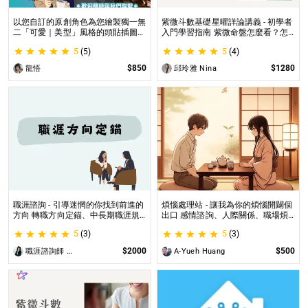
以您自訂的原創角色為您繪製獨一無
紫微斗數基礎星曜詳論講義 - 初學者
二「可愛｜美型」風格的頭貼插圖！
入門學習指南 紫微命盤怎麼看？怎
專業繪師將繪製1張可自行指定「表
麼知道自己的命宮？初學者自學最佳
5
(5)
5
(4)
情」和「動作」的理想頭貼！
工具書，淺顯易懂不藏私！
$850
$1280
龍悟
邱玲雅 Nina
職涯諮詢 - 引導迷惘的你找到前進的
煩惱處理站 - 讓我為你的煩惱開闢個
方向 轉職方向定錨、中長期職涯規
出口 感情諮詢、人際關係、職場煩
劃、職場問題、offer選擇評估
惱、內心的煩惱各方面都可以談
5
(3)
5
(3)
$2000
$500
職涯諮詢師 阿紫
A-Yueh Huang