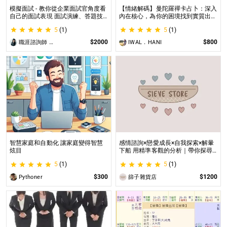
模擬面試 - 教你從企業面試官角度看
【情緒解碼】曼陀羅禪卡占卜：深入
自己的面試表現 面試演練、答題技
內在核心，為你的困境找到實質出口
巧教學、目標職缺討論
不只占卜，更解決問題｜曼陀羅禪卡
5
(1)
5
(1)
情緒解析，打破人生卡關循環
$2000
$800
職涯諮詢師 阿紫
IWAL．HANI
智慧家庭和自動化 讓家庭變得智慧
感情諮詢×戀愛成長×自我探索×解暈
炫目
下船 用精準客觀的分析｜帶你探尋
自我｜給予最真實的建議
5
(1)
5
(1)
$300
$1200
Pythoner
篩子雜貨店