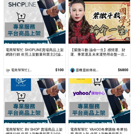
電商幫幫忙 SHOPLINE賣場商品上架
【紫微斗數-論命一生】感情運、財
網路行銷 依照上架數量和業主討論
運、事業運及未來運勢用命盤一次解
後報價 無提供圖片製作
析 看清人生關卡與修煉課題，開啟
屬於您的完美人生，並找出您最佳十
年大限﹑大運，輕鬆迎接豐盛未來
$100
$6800
電商幫幫忙(電商平台代營運/電商上架/運營策略/網路行銷)
靈機靈姬傳統文化學院
電商幫幫忙 BV SHOP 賣場商品上架
電商幫幫忙 YAHOO奇摩購物 奇摩拍
網路行銷 依照上架數量和業主討論
賣 賣場上架 依照上架數量和業主討