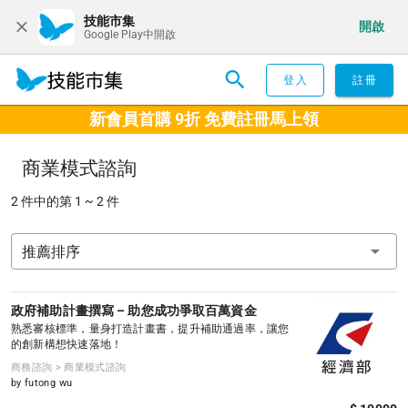
技能市集
開啟
Google Play中開啟
登入
註冊
新會員首購 9折 免費註冊馬上領
商業模式諮詢
2 件中的第 1 ~ 2 件
推薦排序
政府補助計畫撰寫 – 助您成功爭取百萬資金
熟悉審核標準，量身打造計畫書，提升補助通過率，讓您
的創新構想快速落地！
商務諮詢 > 商業模式諮詢
by futong wu