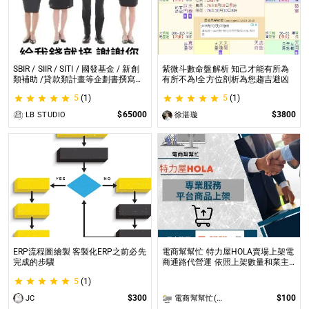
SBIR / SIIR / SITI / 國發基金 / 新創
紫微斗數命盤解析 知己才能有所為
類補助 /貸款類計畫等企劃書撰寫
有所不為!全方位剖析為您趨吉避凶
SBIR / SIIR / SITI / 國發基金 / 新創
5
(1)
5
(1)
類補助 /貸款類計畫等企劃書撰寫
$65000
$3800
LB STUDIO
徐湛璇
ERP流程圖繪製 客製化ERP之前必先
電商幫幫忙 特力屋HOLA賣場上架電
完成的步驟
商通路代營運 依照上架數量和業主
討論後報價 無提供圖片製作
5
(1)
$300
$100
JC
電商幫幫忙(電商平台代營運/電商上架/運營策略/網路行銷)