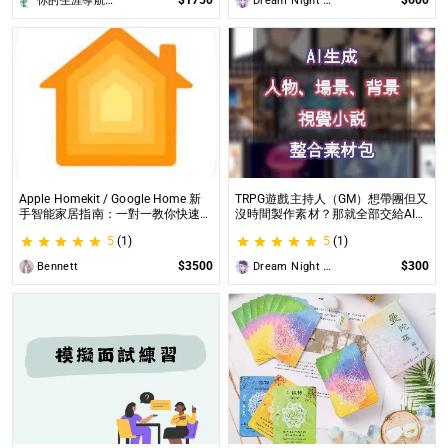
你的生涯導航諮詢師Angel
Dream Night Butterfly
Apple Homekit / Google Home 新
TRPG遊戲主持人（GM）想帶團但又
手智能家居指南：一對一教你快速入
沒時間製作素材？那就全部交給AI來
門 從生態系選擇到設備挑選，專家
處理吧！ 這是為使用CCFOLIA的
5
(1)
5
(1)
在線解答，輕鬆打造理想的智慧生活
TRPG主持人（GM）們所開設的項
目，主要是為了讓主持人能少準備一
$3500
$300
Bennett
Dream Night Butterfly
些東西。