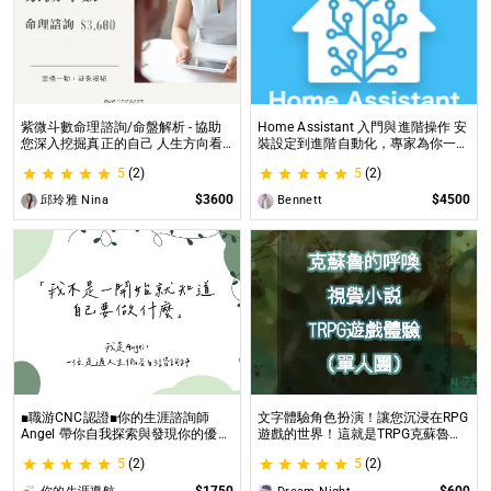
紫微斗數命理諮詢/命盤解析 - 協助
Home Assistant 入門與進階操作 安
您深入挖掘真正的自己 人生方向看
裝設定到進階自動化，專家為你一對
透一點 讓我們的努力更有價值 活出
一解答，打造專屬的智能家居
5
(2)
5
(2)
璀璨一生
$3600
$4500
邱玲雅 Nina
Bennett
■職游CNC認證■你的生涯諮詢師
文字體驗角色扮演！讓您沉浸在RPG
Angel 帶你自我探索與發現你的優勢
遊戲的世界！這就是TRPG克蘇魯的
|生涯探索&職涯諮詢 | 🌳心理所碩士
呼喚（單人團）！ 這是一個為想體
5
(2)
5
(2)
生涯諮詢師 Angel 為你服務😊
驗桌上型角色扮演遊戲（TRPG）的
玩家所開設的體驗項目。
$1750
$600