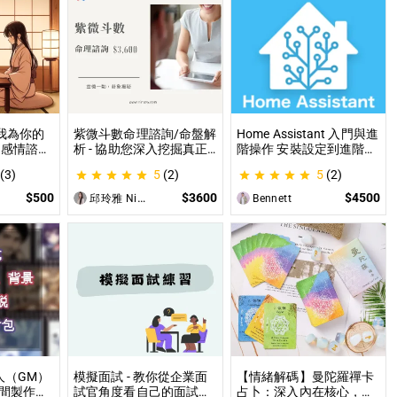
讓我為你的
紫微斗數命理諮詢/命盤解
Home Assistant 入門與進
 感情諮
析 - 協助您深入挖掘真正
階操作 安裝設定到進階自
職場煩
的自己 人生方向看透一點
動化，專家為你一對一解
(3)
5
(2)
5
(2)
各方面都
讓我們的努力更有價值 活
答，打造專屬的智能家居
出璀璨一生
$500
$3600
$4500
邱玲雅 Nina
Bennett
人（GM）
模擬面試 - 教你從企業面
【情緒解碼】曼陀羅禪卡
間製作素
試官角度看自己的面試表
占卜：深入內在核心，為