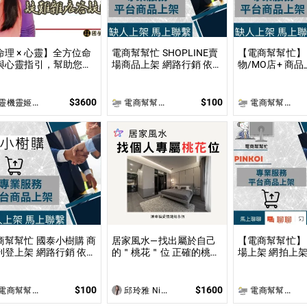
命理 × 心靈】全方位命
電商幫幫忙 SHOPLINE賣
【電商幫幫忙】 
與心靈指引，幫助您達
場商品上架 網路行銷 依照
物/MO店+ 商品
身心靈的平衡與提升 問
上架數量和業主討論後報
上架數量和業主
 命理心靈諮詢服務不僅
價 無提供圖片製作
價 無提供圖片
於命理解讀，還涉及心
$3600
$100
靈機靈姬傳統文化學院
電商幫幫忙(電商平台代營運/電商上架/運營策略/網路行銷)
電商幫幫忙(電商平台代營運/電商上架/運營策略/網路行銷)
、靈性的整合
商幫幫忙 國泰小樹購 商
居家風水—找出屬於自己
【電商幫幫忙】 Pi
上架 網路行銷 依照
的＂桃花＂位 正確的桃花
場上架 網拍上架 依照上
架數量和業主討論後報
位佈局不僅能夠吸引到理
數量和業主討論
 無提供圖片製作
想的伴侶，還能促進家庭
提供圖片製作
和諧及友誼的增進！
$100
$1600
商幫幫忙(電商平台代營運/電商上架/運營策略/網路行銷)
邱玲雅 Nina
電商幫幫忙(電商平台代營運/電商上架/運營策略/網路行銷)