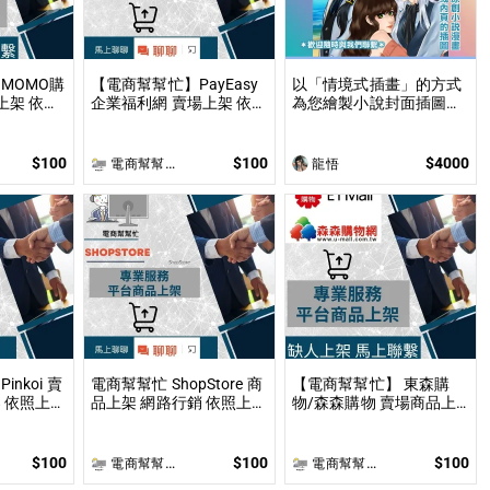
MOMO購
【電商幫幫忙】PayEasy
以「情境式插畫」的方式
上架 依照
企業福利網 賣場上架 依照
為您繪製小說封面插圖或
討論後報
上架數量和業主討論後報
內頁插圖！ 專業繪師以
製作
價 無提供圖片製作
「美型畫風」和「輕厚塗
畫法」繪製小說、漫畫封
$100
$100
$4000
電商幫幫忙(電商平台代營運/電商上架/運營策略/網路行銷)
龍悟
面或彩色內頁插圖！
nkoi 賣
電商幫幫忙 ShopStore 商
【電商幫幫忙】 東森購
架
品上架 網路行銷 依照上架
物/森森購物 賣場商品上
後報價 無
數量和業主討論後報價 無
架 依照上架數量和業主討
提供圖片製作
論後報價 無提供圖片製作
$100
$100
$100
電商幫幫忙(電商平台代營運/電商上架/運營策略/網路行銷)
電商幫幫忙(電商平台代營運/電商上架/運營策略/網路行銷)