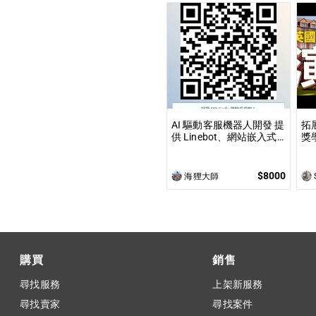
AI 驅動客服機器人開發 提
拓
供 Linebot、網站嵌入式
獎
聊天機器人開發，適合提
從
升業務效率與用戶互動
獎
現
$8000
海狸大師
購買
銷售
尋找服務
上架新服務
尋找賣家
尋找案件