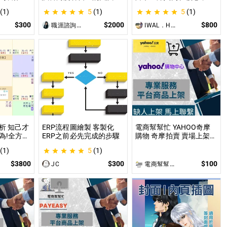
給AI來處
現 面試演練、答題技巧教
你的困境找到實質出口 不
(1)
5
(1)
5
(1)
使用
學、目標職缺討論
只占卜，更解決問題｜曼
PG主持人
陀羅禪卡情緒解析，打破
$300
$2000
$800
職涯諮詢師 阿紫
IWAL．HANI
設的項
人生卡關循環
讓主持人
西。
析 知己才
ERP流程圖繪製 客製化
電商幫幫忙 YAHOO奇摩
為!全方位
ERP之前必先完成的步驟
購物 奇摩拍賣 賣場上架
凶
依照上架數量和業主討論
(1)
5
(1)
後報價 無提供圖片製作
$3800
$300
$100
JC
電商幫幫忙(電商平台代營運/電商上架/運營策略/網路行銷)