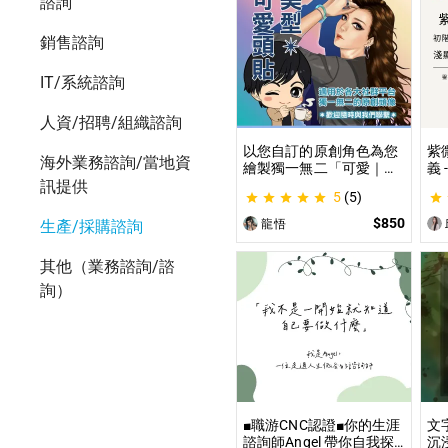
諮詢
銷售諮詢
IT/系統諮詢
人資/招聘/組織諮詢
以您自訂的原創角色為您
紫
海外業務諮詢/當地資
繪製獨一無二「可愛｜美
義
型」風格的頭貼插圖！ 專
紫
訊提供
5
(5)
業繪師將繪製1張可自行
道
指定「表情」和「動作」
學
$850
龍悟
生產/採購諮詢
的理想頭貼！
不
其他（業務諮詢/諮
詢）
■職游CNC認證■你的生涯
文
諮詢師Angel 帶你自我探
沉