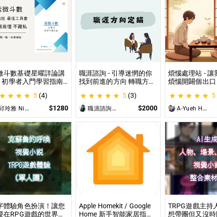
微斗數基礎星曜詳論講
職涯諮詢 - 引導迷惘的你
煩惱處理站 - 
 - 初學者入門學習指南
找到前進的方向 轉職方向
煩惱開闢個出口
微命盤怎麼看？怎麼知
定錨、中長期職涯規劃、
詢、人際關係、
5
(4)
5
(3)
5
自己的命宮？初學者自
職場問題、offer選擇評估
惱、內心的煩惱
最佳工具書，淺顯易懂
可以談
$1280
$2000
邱玲雅 Nina
職涯諮詢師 阿紫
A-Yueh Huang
藏私！
字體驗角色扮演！讓您
Apple Homekit / Google
TRPG遊戲主持
浸在RPG遊戲的世界！
Home 新手智能家居指
想帶團但又沒時