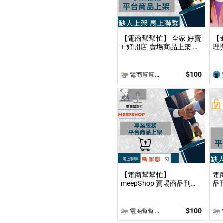
【電商幫幫忙】 全家 好賣
【
+ 好開店 賣場商品上架 依
理
照上架數量和業主討論後
到
報價 無提供圖片製作
事
限
$100
電商幫幫忙(電商平台代營運/電商上架/運營策略/網路行銷)
理
【電商幫幫忙】
電
meepShop 賣場商品刊登
品刊登
上架 依照上架數量和業主
上
討論後報價 無提供圖片製
價
作
$100
電商幫幫忙(電商平台代營運/電商上架/運營策略/網路行銷)
電