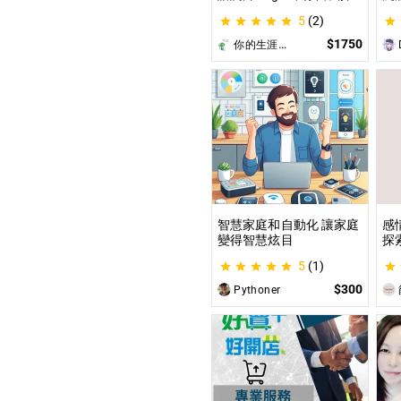
索與發現你的優勢 |生涯探
這
5
(2)
索&職涯諮詢 | 🌳心理所碩
喚
士 生涯諮詢師 Angel 為你
為
$1750
你的生涯導航諮詢師Angel
D
服務😊
遊
開
智慧家庭和自動化 讓家庭
感
變得智慧炫目
探
觀
5
(1)
｜
$300
Pythoner