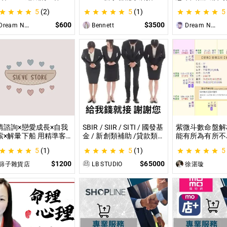
就是TRPG克蘇魯的呼
南：一對一教你快速入門
材？那就全部交
5
(2)
5
(1)
5
（單人團）！ 這是一個
從生態系選擇到設備挑
理吧！ 這是為
想體驗桌上型角色扮演
選，專家在線解答，輕鬆
CCFOLIA的TR
$600
$3500
ream Night Butterfly
Bennett
Dream Night Butterfly
戲（TRPG）的玩家所
打造理想的智慧生活
（GM）們所開
設的體驗項目。
目，主要是為了
能少準備一些東
情諮詢×戀愛成長×自我
SBIR / SIIR / SITI / 國發基
紫微斗數命盤解
索×解暈下船 用精準客
金 / 新創類補助 /貸款類
能有所為有所不
的分析｜帶你探尋自我
計畫等企劃書撰寫 SBIR /
剖析為您趨吉避
5
(1)
5
(1)
5
給予最真實的建議
SIIR / SITI / 國發基金 / 新
創類補助 /貸款類計畫等
$1200
$65000
篩子雜貨店
LB STUDIO
徐湛璇
企劃書撰寫