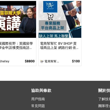
展國際視野：英國留學
電商幫幫忙 BV SHOP 賣
學金申請獲獎指南諮詢
場商品上架 網路行銷 依照
準備申請到成功獲全球
上架數量和業主討論後報
學金，一步步引領你實
價 無提供圖片製作
英國求學夢想
$8800
$100
Shelley
電商幫幫忙(電商平台代營運/電商上架/運營策略/網路行銷)
協助與條款
關於
用戶指南
了解技
常見問題
團隊理