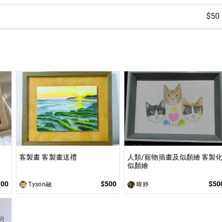
$50
客製畫 客製畫送禮
人類/寵物插畫及似顏繪 客製
似顏繪
700
$500
$50
Tyson融
暐婷