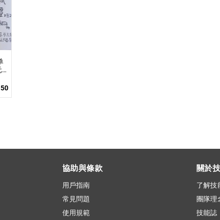
单
元
150
協助與條款
關於
用戶指南
了解技
常見問題
團隊理
使用規範
技能誌