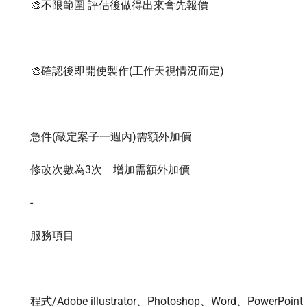
🎨不限範圍 評估後做得出來會先報價

🎨確認後即開使製作(工作天視情況而定)

急件(敲定案子一週內)需額外加價

修改次數為3次    增加需額外加價

-

服務項目

程式/Adobe illustrator、Photoshop、Word、PowerPoint  ..