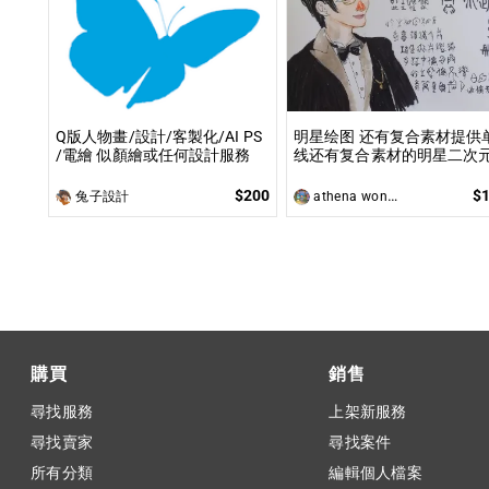
Q版人物畫/設計/客製化/AI PS
明星绘图 还有复合素材提供
/電繪 似顏繪或任何設計服務
线还有复合素材的明星二次
手绘
$200
$
兔子設計
athena wong (火腿與星艦)
購買
銷售
尋找服務
上架新服務
尋找賣家
尋找案件
所有分類
編輯個人檔案