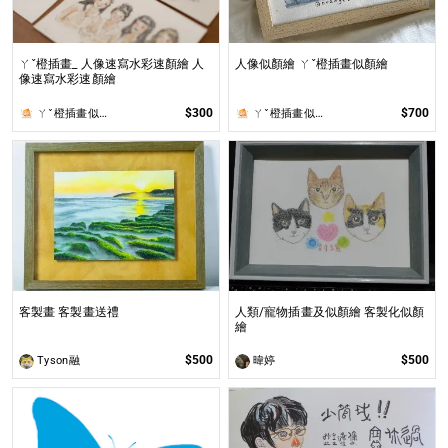
ㄚˇ橙插畫_ 人像速寫水彩速顏繪 人
人像似顏繪 ㄚˇ橙插畫似顏繪
像速寫水彩速顏繪
$300
$700
ㄚˇ橙插畫似顏繪
ㄚˇ橙插畫似顏繪
客製畫 客製畫送禮
人類/寵物插畫及似顏繪 客製化似顏
繪
$500
$500
Tyson融
暐婷