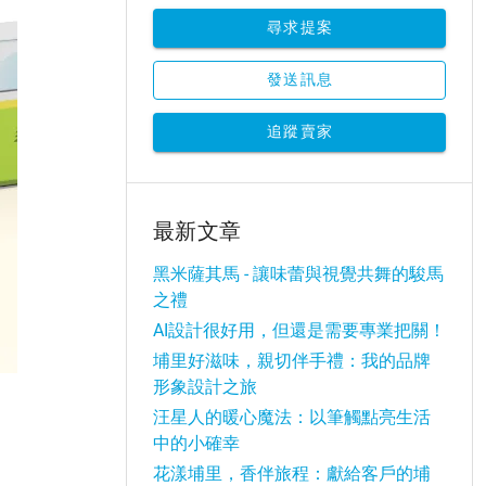
尋求提案
發送訊息
追蹤賣家
最新文章
黑米薩其馬 - 讓味蕾與視覺共舞的駿馬
之禮
AI設計很好用，但還是需要專業把關！
埔里好滋味，親切伴手禮：我的品牌
形象設計之旅
汪星人的暖心魔法：以筆觸點亮生活
中的小確幸
花漾埔里，香伴旅程：獻給客戶的埔