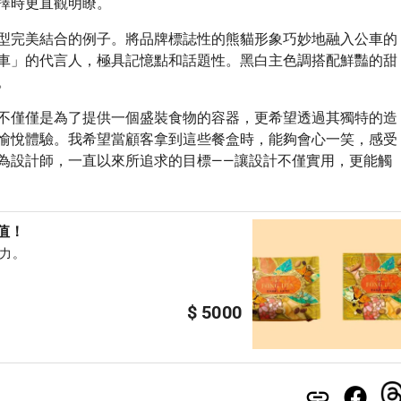
擇時更直觀明瞭。
型完美結合的例子。將品牌標誌性的熊貓形象巧妙地融入公車的
車」的代言人，極具記憶點和話題性。黑白主色調搭配鮮豔的甜
。
不僅僅是為了提供一個盛裝食物的容器，更希望透過其獨特的造
愉悅體驗。我希望當顧客拿到這些餐盒時，能夠會心一笑，感受
為設計師，一直以來所追求的目標——讓設計不僅實用，更能觸
值！
力。
$ 5000