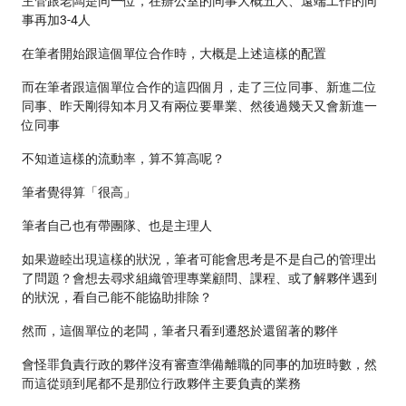
主管跟老闆是同一位，在辦公室的同事大概五人、遠端工作的同
事再加3-4人
在筆者開始跟這個單位合作時，大概是上述這樣的配置
而在筆者跟這個單位合作的這四個月，走了三位同事、新進二位
同事、昨天剛得知本月又有兩位要畢業、然後過幾天又會新進一
位同事
不知道這樣的流動率，算不算高呢？
筆者覺得算「很高」
筆者自己也有帶團隊、也是主理人
如果遊睦出現這樣的狀況，筆者可能會思考是不是自己的管理出
了問題？會想去尋求組織管理專業顧問、課程、或了解夥伴遇到
的狀況，看自己能不能協助排除？
然而，這個單位的老闆，筆者只看到遷怒於還留著的夥伴
會怪罪負責行政的夥伴沒有審查準備離職的同事的加班時數，然
而這從頭到尾都不是那位行政夥伴主要負責的業務