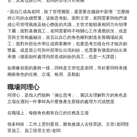
管，其實也跟公司、老闆的管理方式有關
• 當自己成為老闆，除了管理層面，還需要在腦袋中新增「怎麼維
持公司的永續營運」這個思考點。面對主管，老闆需要與他們達
成公司管理風格及核心價值的共識，主管才能朝著相同方向領導
下屬；面對基層員工，老闆需要時不時關心工作適應狀況，或是
否與主管相處融洽，並且以自己的角色權利創造友善職場給員
工；面對外部合作單位或商業夥伴，也要思考怎樣合作才能共創
雙贏、或是當公司與外部單位出現糾紛，也需要有擔當的站出來
承擔（後面如何處理內部造成糾紛的員工，也是一大課題）
如果像前面的案例一樣，同時是主管也是老闆，等於要同時承擔
兩個角色的任務、立場、格局、及觀點
職場同理心
同理心，是指人們能夠「換位思考」、嘗試去理解對方的角色及
立場在遇到一件事時為什麼會產生那樣的處理方式或態度
在職場上，每個角色都有自己的任務及立場
很多時候，工作上受到委屈，難免會讓人去怪罪誰。主管/老闆怪
罪員工、員工怪罪主管/老闆