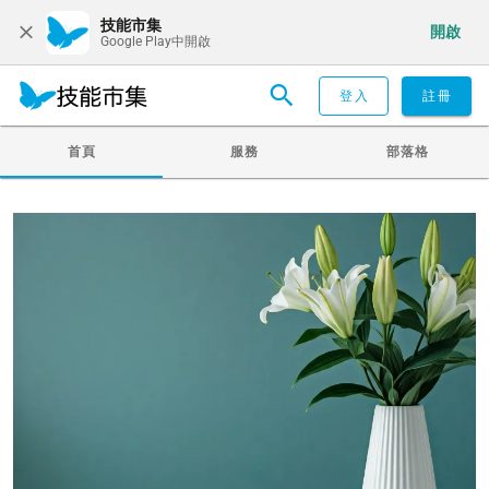
技能市集
開啟
Google Play中開啟
登入
註冊
首頁
服務
部落格