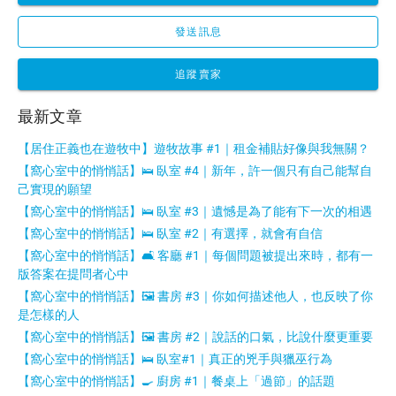
發送訊息
追蹤賣家
最新文章
【居住正義也在遊牧中】遊牧故事 #1｜租金補貼好像與我無關？
【窩心室中的悄悄話】🛌 臥室 #4｜新年，許一個只有自己能幫自
己實現的願望
【窩心室中的悄悄話】🛌 臥室 #3｜遺憾是為了能有下一次的相遇
【窩心室中的悄悄話】🛌 臥室 #2｜有選擇，就會有自信
【窩心室中的悄悄話】🛋 客廳 #1｜每個問題被提出來時，都有一
版答案在提問者心中
【窩心室中的悄悄話】🖼 書房 #3｜你如何描述他人，也反映了你
是怎樣的人
【窩心室中的悄悄話】🖼 書房 #2｜說話的口氣，比說什麼更重要
【窩心室中的悄悄話】🛌 臥室#1｜真正的兇手與獵巫行為
【窩心室中的悄悄話】🍳 廚房 #1｜餐桌上「過節」的話題