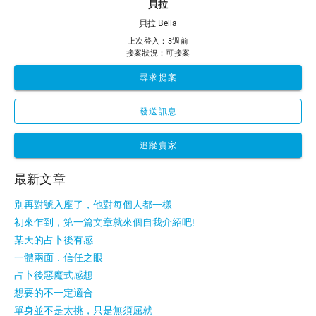
貝拉
貝拉 Bella
上次登入：3週前
接案狀況：可接案
尋求提案
發送訊息
追蹤賣家
最新文章
別再對號入座了，他對每個人都一樣
初來乍到，第一篇文章就來個自我介紹吧!
某天的占卜後有感
一體兩面．信任之眼
占卜後惡魔式感想
想要的不一定適合
單身並不是太挑，只是無須屈就