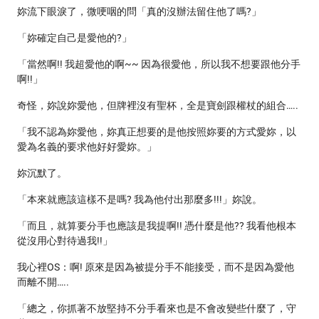
妳流下眼淚了，微哽咽的問「真的沒辦法留住他了嗎?」
「妳確定自己是愛他的?」
「當然啊!! 我超愛他的啊~~ 因為很愛他，所以我不想要跟他分手
啊!!」
奇怪，妳說妳愛他，但牌裡沒有聖杯，全是寶劍跟權杖的組合…..
「我不認為妳愛他，妳真正想要的是他按照妳要的方式愛妳，以
愛為名義的要求他好好愛妳。」
妳沉默了。
「本來就應該這樣不是嗎? 我為他付出那麼多!!!」妳說。
「而且，就算要分手也應該是我提啊!! 憑什麼是他?? 我看他根本
從沒用心對待過我!!」
我心裡OS：啊! 原來是因為被提分手不能接受，而不是因為愛他
而離不開…..
「總之，你抓著不放堅持不分手看來也是不會改變些什麼了，守