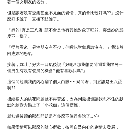
著一個女朋友的名分，
但是談著沒有交集甚至不見面的愛情，真的會比較好嗎??」沒什
麼好多說了，直接下結論了。
「媽的! 真是王八蛋! 該不會是他有其他對象了吧??」突然妳的態
度不一樣了。
「從牌看來，異性朋友有不少，但曖昧對象應該沒有。」我淡然
回應妳的怒氣。
接著，妳吐了好大一口氣後說「好吧!! 那我想要問問看我跟另一
個男生有沒有發展的機會? 他有喜歡我嗎?」
這個問題讓我的內心翻了個大白眼~~ 疑問著，到底誰是王八蛋
啊??
後續客人的桃花問題就不再贅述，因為到最後也讓我忍不住的默
默的給對方貼上了「小花痴」這個標籤，
就知道後續的那些問題是有多麼不值得多說了… >”<
如果愛情可以那麼的隨心所欲，按照自己內心的劇情去發展，