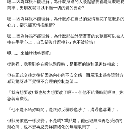
嗯…..因為妳很不能理解，為什麼身邊的人談起戀愛都是這麼輕易
簡單，男朋友就可以不顧一切的愛的要命?
嗯…..因為妳很不能理解，為什麼妳在自己的愛情裡花了這麼多的
心力，卻只能真情換絕情?
嗯…..因為妳很不能理解，為什麼那些外型普普的女孩都可以被人
捧在手掌心上，自己卻沒什麼桃花? 也不被珍惜?
呃....... 來抽牌找答案吧!
從牌裡，我看到妳在曖昧階段時，是那麼的隨和風趣好相處；
但在正式交往之後卻因為內心的不安全感，而展現出很多讓對方
感到驚訝甚至覺得不合理的控制慾望....
「我有想要改! 我也努力想要改了啊~~ 但他不給我時間啊!!!」妳
急著這麼說。
「他不是不給妳時間，是跟妳反覆吵也吵了，溝通也溝通了，
但狀況依然一樣沒變，不是嗎? 重點是，他已經無法再忍受妳的
疑心病，也不想再忍受妳情緒化的無理取鬧了…..」