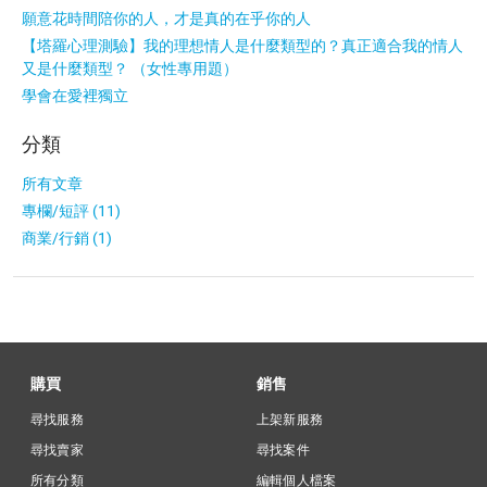
願意花時間陪你的人，才是真的在乎你的人
【塔羅心理測驗】我的理想情人是什麼類型的？真正適合我的情人
又是什麼類型？ （女性專用題）
學會在愛裡獨立
分類
所有文章
專欄/短評 (11)
商業/行銷 (1)
購買
銷售
尋找服務
上架新服務
尋找賣家
尋找案件
所有分類
編輯個人檔案