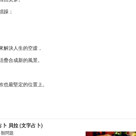
煩躁；
來解決人生的空虛，
活疊合成新的風景。
軟也最堅定的位置上。
卜 貝拉 (文字占卜)
各類問題