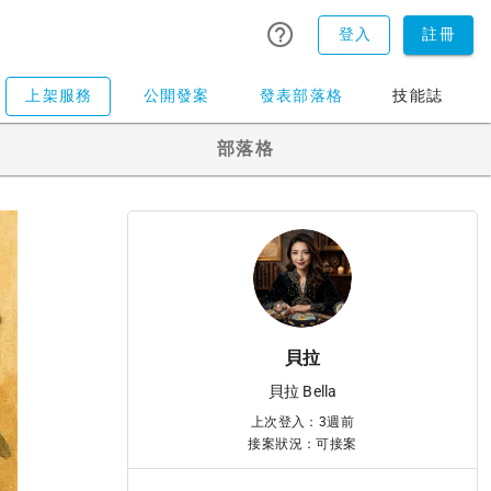
登入
註冊
上架服務
公開發案
發表部落格
技能誌
部落格
貝拉
貝拉 Bella
上次登入：3週前
接案狀況：可接案