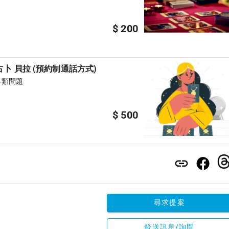
$ 200
卜 貝拉 (預約制通話方式)
各類問題
$ 500
尋求提案
發送訊息/詢問