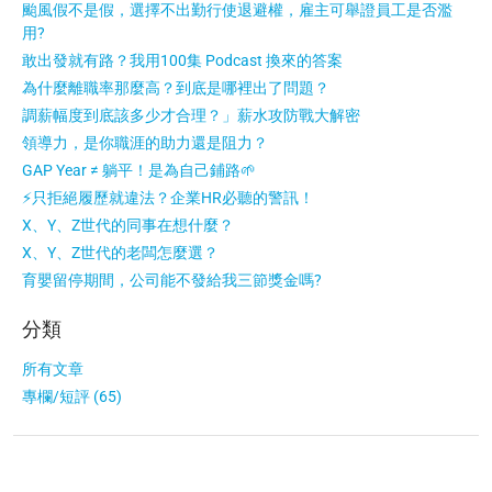
颱風假不是假，選擇不出勤行使退避權，雇主可舉證員工是否濫
用?
敢出發就有路？我用100集 Podcast 換來的答案
為什麼離職率那麼高？到底是哪裡出了問題？
調薪幅度到底該多少才合理？」薪水攻防戰大解密
領導力，是你職涯的助力還是阻力？
GAP Year ≠ 躺平！是為自己鋪路🌱
⚡只拒絕履歷就違法？企業HR必聽的警訊！
X、Y、Z世代的同事在想什麼？
X、Y、Z世代的老闆怎麼選？
育嬰留停期間，公司能不發給我三節獎金嗎?
分類
所有文章
專欄/短評 (65)