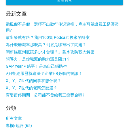
最新文章
颱風假不是假，選擇不出勤行使退避權，雇主可舉證員工是否濫
用?
敢出發就有路？我用100集 Podcast 換來的答案
為什麼離職率那麼高？到底是哪裡出了問題？
調薪幅度到底該多少才合理？」薪水攻防戰大解密
領導力，是你職涯的助力還是阻力？
GAP Year ≠ 躺平！是為自己鋪路🌱
⚡只拒絕履歷就違法？企業HR必聽的警訊！
X、Y、Z世代的同事在想什麼？
X、Y、Z世代的老闆怎麼選？
育嬰留停期間，公司能不發給我三節獎金嗎?
分類
所有文章
專欄/短評 (65)