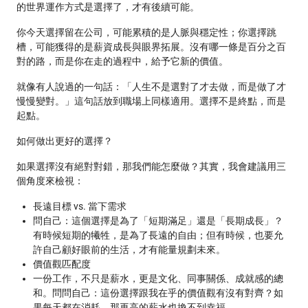
的世界運作方式是選擇了，才有後續可能。
你今天選擇留在公司，可能累積的是人脈與穩定性；你選擇跳
槽，可能獲得的是薪資成長與眼界拓展。沒有哪一條是百分之百
對的路，而是你在走的過程中，給予它新的價值。
就像有人說過的一句話：「人生不是選對了才去做，而是做了才
慢慢變對。」這句話放到職場上同樣適用。選擇不是終點，而是
起點。
如何做出更好的選擇？
如果選擇沒有絕對對錯，那我們能怎麼做？其實，我會建議用三
個角度來檢視：
長遠目標 vs. 當下需求
問自己：這個選擇是為了「短期滿足」還是「長期成長」？
有時候短期的犧牲，是為了長遠的自由；但有時候，也要允
許自己顧好眼前的生活，才有能量規劃未來。
價值觀匹配度
一份工作，不只是薪水，更是文化、同事關係、成就感的總
和。問問自己：這份選擇跟我在乎的價值觀有沒有對齊？如
果每天都在消耗，那再高的薪水也換不到幸福。