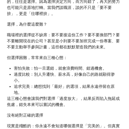
的，往往是選擇。因為選擇決定方向，而方向錯了，再大的努力
也可能只是原地打轉。當我們談職涯，談的不只是「要不要
拚」，更是「往哪裡拚」。
選擇，為什麼這麼難？
職場裡的選擇從不缺席：要不要接這份工作？要不要換部門？要
不要離開現在的公司？甚至是小到要不要加班完成一份專案、要
不要主動舉手參與計畫，這些都在默默塑造我們的未來。
但選擇困難，常常來自三種心態：
害怕失敗：怕一旦選錯，就會浪費時間、錯過機會。
過度比較：別人升遷快、薪水高，好像自己的路就顯得渺
小。
追求完美：總想找到「最好」的選項，結果永遠停留在原
地。
這三種心態會讓我們對選擇「過度放大」，結果反而陷入拖延或
焦慮，錯失本來可以嘗試的機會。
沒有絕對正確的選擇
現實是殘酷的：你永遠不會知道哪個選擇是「完美的」。但真實