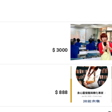
）
$ 3000
$ 888