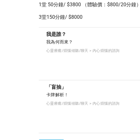
1堂 50分鐘/ $3800 （體驗價：$800/20分鐘
3堂150分鐘/ $8000
我是誰？
我為何而來？
心靈療癒/煩惱傾聽/聊天 > 內心煩惱的諮詢
「盲抽」
卡牌解析！
心靈療癒/煩惱傾聽/聊天 > 內心煩惱的諮詢