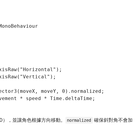
onoBehaviour

isRaw("Horizontal");

isRaw("Vertical");

ector3(moveX, moveY, 0).normalized;

vement * speed * Time.deltaTime;

SD），並讓角色根據方向移動。
確保斜對角不會加
normalized