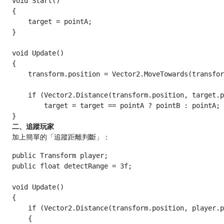
void Start()

{

    target = pointA;

}

void Update()

{

    transform.position = Vector2.MoveTowards(transfor
    if (Vector2.Distance(transform.position, target.p
        target = target == pointA ? pointB : pointA;

二、追蹤玩家
加上簡單的「追蹤距離判斷」：
public Transform player;

public float detectRange = 3f;

void Update()

{

    if (Vector2.Distance(transform.position, player.p
    {
