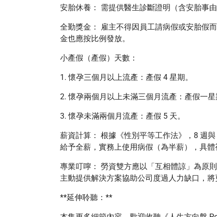
安胎休養： 需提供醫生診斷證明（含安胎事
全勤獎金： 雇主不得因員工請病假或安胎假
金也應按比例發放。
小產假（產假）天數：
1. 懷孕三個月以上流產：產假 4 星期。
2. 懷孕兩個月以上未滿三個月流產：產假一星
3. 懷孕未滿兩個月流產：產假 5 天。
薪資計算： 根據《性別平等工作法》，8 週與
給予全薪，實務上使用病假（為半薪），具體
專業叮嚀： 勞資雙方應以「互相體諒」為原
主動提供解決方案協助公司度過人力缺口，將
**延伸聆聽：**
本集更多細節內容，歡迎收聽《人生方向盤 Pod