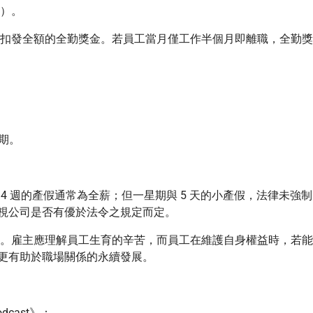
由）。
而扣發全額的全勤獎金。若員工當月僅工作半個月即離職，全勤獎
期。
 4 週的產假通常為全薪；但一星期與 5 天的小產假，法律未強制
視公司是否有優於法令之規定而定。
則。雇主應理解員工生育的辛苦，而員工在維護自身權益時，若能
更有助於職場關係的永續發展。
cast》：