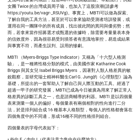
女團 Twice 的台灣成員周子瑜，也加入了這股浪潮(請參考
https://youtu.be/vagr-_RSUVg)。事實上，MBTI可以做為探索、
了解自我的工具方法，甚至於可以拿來協助受測者培訓發展，或
運用在同一團隊中的所有成員，找出彼此間的異同與優劣勢；然
而，若拿來當作招募選才或甄選的依據時，除需要考量量表本身
的信效度外，因為很容易受到填答者有意識地掌控，易造成結果
與事實不符，而產生誤判、誤用的慘劇。
MBTI （Myers-Briggs Type Indicator）又稱為「十六型人格測
驗」，是一種將性格分類的模式，由美國作家 Katharine Cook
Briggs 與其女兒 Isabel Briggs Myers ，因著對人類人格差異的敏
銳觀察，並研究瑞士精神科醫生Carl G. Jung的《心理類型》論為
基礎，所提出的一套幫助人了解自己與人際互動的工具。經過了
超過一甲子的研究發展，MBTI已成為今日被廣為用來了解正常人
格差異的診斷工具之一，也是諮商輔導的利器。MBTI 是以四個量
表來測量一個人的偏好，每個量表有兩個相對的性向進行二分
法，於是排列組合成 16 種基本人格類型，每個人的性格都會落在
四個角度中的不同邊，形成16種不同的性格排列組合。
四個量表的字母代表如下：
• 外向 E／內向 I（代表注意力集中在什麼地方）。