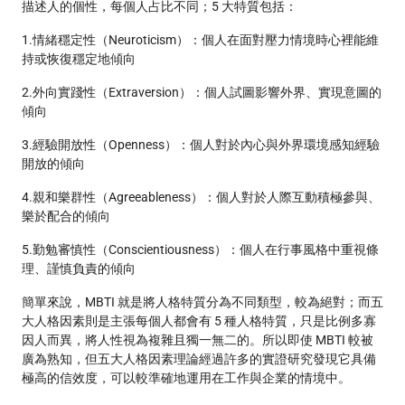
描述人的個性，每個人占比不同；5 大特質包括：
1.情緒穩定性（Neuroticism）：個人在面對壓力情境時心裡能維
持或恢復穩定地傾向
2.外向實踐性（Extraversion）：個人試圖影響外界、實現意圖的
傾向
3.經驗開放性（Openness）：個人對於內心與外界環境感知經驗
開放的傾向
4.親和樂群性（Agreeableness）：個人對於人際互動積極參與、
樂於配合的傾向
5.勤勉審慎性（Conscientiousness）：個人在行事風格中重視條
理、謹慎負責的傾向
簡單來說，MBTI 就是將人格特質分為不同類型，較為絕對；而五
大人格因素則是主張每個人都會有 5 種人格特質，只是比例多寡
因人而異，將人性視為複雜且獨一無二的。所以即使 MBTI 較被
廣為熟知，但五大人格因素理論經過許多的實證研究發現它具備
極高的信效度，可以較準確地運用在工作與企業的情境中。