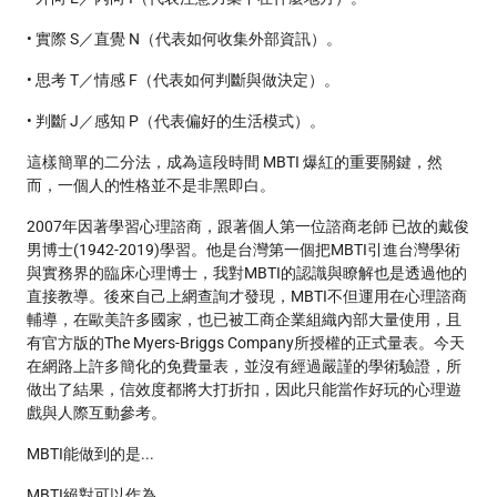
• 實際 S／直覺 N（代表如何收集外部資訊）。
• 思考 T／情感 F（代表如何判斷與做決定）。
• 判斷 J／感知 P（代表偏好的生活模式）。
這樣簡單的二分法，成為這段時間 MBTI 爆紅的重要關鍵，然
而，一個人的性格並不是非黑即白。
2007年因著學習心理諮商，跟著個人第一位諮商老師 已故的戴俊
男博士(1942-2019)學習。他是台灣第一個把MBTI引進台灣學術
與實務界的臨床心理博士，我對MBTI的認識與瞭解也是透過他的
直接教導。後來自己上網查詢才發現，MBTI不但運用在心理諮商
輔導，在歐美許多國家，也已被工商企業組織內部大量使用，且
有官方版的The Myers-Briggs Company所授權的正式量表。今天
在網路上許多簡化的免費量表，並沒有經過嚴謹的學術驗證，所
做出了結果，信效度都將大打折扣，因此只能當作好玩的心理遊
戲與人際互動參考。
MBTI能做到的是...
MBTI絕對可以作為...