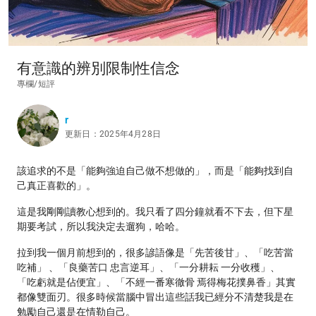
有意識的辨別限制性信念
專欄/短評
r
更新日：2025年4月28日
該追求的不是「能夠強迫自己做不想做的」，而是「能夠找到自
己真正喜歡的」。
這是我剛剛讀教心想到的。我只看了四分鐘就看不下去，但下星
期要考試，所以我決定去遛狗，哈哈。
拉到我一個月前想到的，很多諺語像是「先苦後甘」、「吃苦當
吃補」 、「良藥苦口 忠言逆耳」、「一分耕耘 一分收穫」、
「吃虧就是佔便宜」、「不經一番寒徹骨 焉得梅花撲鼻香」其實
都像雙面刃。很多時候當腦中冒出這些話我已經分不清楚我是在
勉勵自己還是在情勒自己。