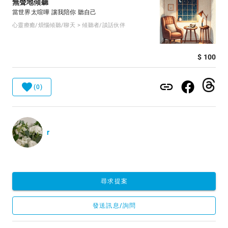
無聲地傾聽
當世界太喧嘩 讓我陪你 聽自己
心靈療癒/煩惱傾聽/聊天 > 傾聽者/談話伙伴
$ 100
(0)
r
尋求提案
發送訊息/詢問