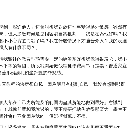
學到「壓迫他人」這個詞後我對於這件事變得格外敏感，雖然有
來，但大多數時候還是很容易自我批判：「我是在為他好嗎？我
念不小心背道而馳了嗎？我在什麼情況下才適合介入？我的表達
群人有什麼不同？」
清我嚮往的教育型態需要一定的經濟基礎後我覺得很羞恥，我不
不平等的幫凶，所以我開始撻伐種種學費高昂（定義：普通家庭
掩蓋那份讓我如坐針氈的罪惡感。
放棄教程的決定很自私，因為我只有想到自己，我沒有想到那群
個人都在自己力所能及的範圍內盡其所能地做到最好」意識到
」！就像前輩和我說過的，我不需要把缺失放得那麼大，學生不
個社會也不會因為我的一個選擇就萬劫不復。
可以慢慢探索、我沒有那麼重要的同時也沒有那麼不重要✨❣️