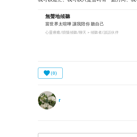
無聲地傾聽
當世界太喧嘩 讓我陪你 聽自己
心靈療癒/煩惱傾聽/聊天 > 傾聽者/談話伙伴
(0)
r