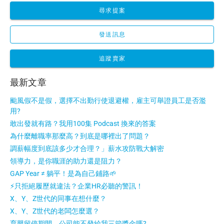
尋求提案
發送訊息
追蹤賣家
最新文章
颱風假不是假，選擇不出勤行使退避權，雇主可舉證員工是否濫
用?
敢出發就有路？我用100集 Podcast 換來的答案
為什麼離職率那麼高？到底是哪裡出了問題？
調薪幅度到底該多少才合理？」薪水攻防戰大解密
領導力，是你職涯的助力還是阻力？
GAP Year ≠ 躺平！是為自己鋪路🌱
⚡只拒絕履歷就違法？企業HR必聽的警訊！
X、Y、Z世代的同事在想什麼？
X、Y、Z世代的老闆怎麼選？
育嬰留停期間，公司能不發給我三節獎金嗎?