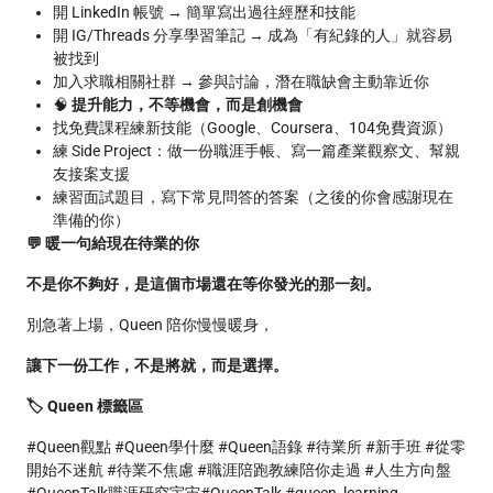
開 LinkedIn 帳號 → 簡單寫出過往經歷和技能
開 IG/Threads 分享學習筆記 → 成為「有紀錄的人」就容易
被找到
加入求職相關社群 → 參與討論，潛在職缺會主動靠近你
🧠
提升能力，不等機會，而是創機會
找免費課程練新技能（Google、Coursera、104免費資源）
練 Side Project：做一份職涯手帳、寫一篇產業觀察文、幫親
友接案支援
練習面試題目，寫下常見問答的答案（之後的你會感謝現在
準備的你）
💬 暖一句給現在待業的你
不是你不夠好，是這個市場還在等你發光的那一刻。
別急著上場，Queen 陪你慢慢暖身，
讓下一份工作，不是將就，而是選擇。
🏷️ Queen 標籤區
#Queen觀點 #Queen學什麼 #Queen語錄 #待業所 #新手班 #從零
開始不迷航 #待業不焦慮 #職涯陪跑教練陪你走過 #人生方向盤