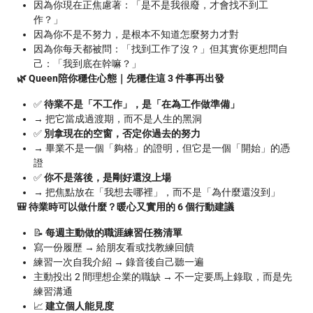
因為你現在正焦慮著：「是不是我很廢，才會找不到工
作？」
因為你不是不努力，是根本不知道怎麼努力才對
因為你每天都被問：「找到工作了沒？」但其實你更想問自
己：「我到底在幹嘛？」
🌿 Queen陪你穩住心態｜先穩住這 3 件事再出發
✅
待業不是「不工作」，是「在為工作做準備」
→ 把它當成過渡期，而不是人生的黑洞
✅
別拿現在的空窗，否定你過去的努力
→ 畢業不是一個「夠格」的證明，但它是一個「開始」的憑
證
✅
你不是落後，是剛好還沒上場
→ 把焦點放在「我想去哪裡」，而不是「為什麼還沒到」
🎒 待業時可以做什麼？暖心又實用的 6 個行動建議
📝
每週主動做的職涯練習任務清單
寫一份履歷 → 給朋友看或找教練回饋
練習一次自我介紹 → 錄音後自己聽一遍
主動投出 2 間理想企業的職缺 → 不一定要馬上錄取，而是先
練習溝通
📈
建立個人能見度