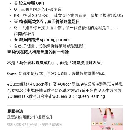
🎯
設立轉職 OKR
O：三個月內進入心儀產業
KR：投遞 20 間公司、建立 5 位業內連結、參加 2 場實體活動
💡
精修面試技巧，練回答策略型題目
Q：「如果你來接手這工作，第一個會優化的流程是？」→
請開始練習
🧠
職涯陪跑找 sparring partner
自己打很慢，找教練拆解策略就能進階！
💬 給現在陷入待業焦慮的你一句話
不是「為什麼我還沒成功」，而是「我還沒用對方法」
Queen陪你更新版本，再次出場時，會是超前部署的你。
#Queen觀點 #Queen學什麼 #Queen語錄 #待業所 #選手班 #轉職
也要轉念 #中場修煉 #職涯陪跑練習簿#待業不焦慮 #人生方向盤
#QueenTalk職涯研究宇宙#QueenTalk #queen_learning
履歷健診
履歷診斷/履歷分析/履歷提升
職涯/求職/證照/學業 > 履歷撰寫諮詢