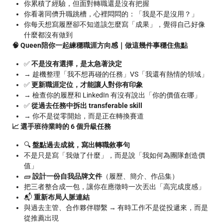
你累積了經驗，但面對轉職還是沒有把握
你看著同儕升職跳槽，心裡悶悶的：「我是不是沒用？」
你每天想寫履歷卻不知道該怎麼寫「成果」，覺得自己好像
什麼都沒有做到
🧠 Queen陪你一起練穩職涯方向感｜做這幾件事穩住焦點
✅
不是沒有選擇，是太急著決定
→ 趁機整理「我不想再碰的任務」VS「我還有熱情的領域」
✅
更新職涯定位，才能讓人對你有印象
→ 檢查你的履歷和 LinkedIn 有沒有說出「你的價值在哪」
✅
從過去任務中拆出 transferable skill
→ 你不是從零開始，而是正在轉換賽道
📈 選手班待業時的 6 個升級任務
🔍
盤點過去成就，寫出轉職敘事句
不是只是寫「我做了什麼」，而是說「我如何為團隊創造價
值」
🧱
設計一份自我品牌文件
（履歷、簡介、作品集）
把三者整合成一包，讓你在應徵時一次丟出「高完成度感」
📬
重新布局人脈連結
與過去主管、合作夥伴聯繫 → 有時工作不是從投遞來，而是
從推薦出現