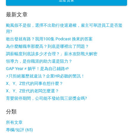
追蹤賣家
最新文章
颱風假不是假，選擇不出勤行使退避權，雇主可舉證員工是否濫
用?
敢出發就有路？我用100集 Podcast 換來的答案
為什麼離職率那麼高？到底是哪裡出了問題？
調薪幅度到底該多少才合理？」薪水攻防戰大解密
領導力，是你職涯的助力還是阻力？
GAP Year ≠ 躺平！是為自己鋪路🌱
⚡只拒絕履歷就違法？企業HR必聽的警訊！
X、Y、Z世代的同事在想什麼？
X、Y、Z世代的老闆怎麼選？
育嬰留停期間，公司能不發給我三節獎金嗎?
分類
所有文章
專欄/短評 (65)