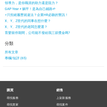
領導力，是你職涯的助力還是阻力？
GAP Year ≠ 躺平！是為自己鋪路🌱
⚡只拒絕履歷就違法？企業HR必聽的警訊！
X、Y、Z世代的同事在想什麼？
X、Y、Z世代的老闆怎麼選？
育嬰留停期間，公司能不發給我三節獎金嗎?
分類
所有文章
專欄/短評 (65)
購買
銷售
尋找服務
上架新服務
尋找賣家
尋找案件