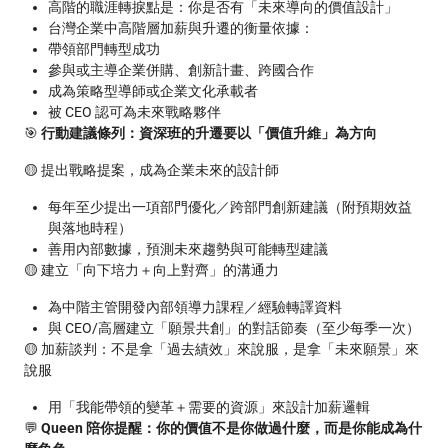
高階的職涯轉捩點是：你是否有「未來導向的價值設計」
台灣企業中高階層加薪與升遷的衡量依據：
帶領部門轉型成功
參與或主導企業併購、創新計畫、跨國合作
成為策略型導師或企業文化承載者
被 CEO 認可為未來戰略夥伴
🎯
行動建議條列：資深班的升遷要以「價值升維」為方向
🟡 提出戰略提案，成為企業未來的設計師
每年至少提出一項部門優化／跨部門創新建議（附預期效益
與落地時程）
善用內部數據，預測未來趨勢與可能轉型建議
🟡 建立「向下培力＋向上對齊」的溝通力
為中階主管開發內部領導力課程／經驗轉譯資料
與 CEO/高層建立「願景共創」的對話節奏（至少每季一次）
🟡 加薪談判：不是拿「過去績效」來說服，是拿「未來願景」來
說服
用「我能帶領的變革＋需要的資源」來設計加薪邏輯
💬
Queen 陪你提醒：你的價值不是你做過什麼，而是你能成為什