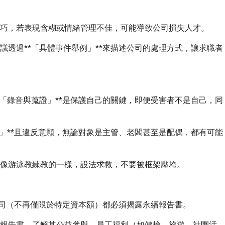
技巧，若表現含糊或情緒管理不佳，可能導致公司損失人才。
議透過**「具體事件舉例」**來描述公司的處理方式，讓求職者
*「錄音與蒐證」**是保護自己的關鍵，即便受害者不是自己，同
服」**且違反意願，無論對象是主管、老闆甚至是配偶，都有可能
應像游泳教練教的一樣，設法求救，不要被框架壓垮。
櫃公司（不再僅限於特定資本額）都必須揭露永續報告書。
續報告書，了解其公益參與、員工福利（如健檢、旅遊、社團活