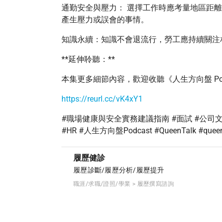
通勤安全與壓力： 選擇工作時應考量地區距
產生壓力或誤會的事情。
知識永續：知識不會退流行，勞工應持續關注
**延伸聆聽：**
本集更多細節內容，歡迎收聽《人生方向盤 Pod
https://reurl.cc/vK4xY1
#職場健康與安全實務建議指南 #面試 #公司文化 #
#HR #人生方向盤Podcast #QueenTalk #queen_
履歷健診
履歷診斷/履歷分析/履歷提升
職涯/求職/證照/學業 > 履歷撰寫諮詢