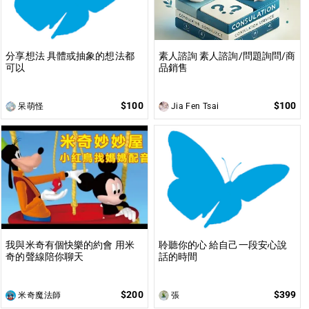
分享想法 具體或抽象的想法都
素人諮詢 素人諮詢/問題詢問/商
可以
品銷售
$100
$100
呆萌怪
Jia Fen Tsai
我與米奇有個快樂的約會 用米
聆聽你的心 給自己一段安心說
奇的聲線陪你聊天
話的時間
$200
$399
米奇魔法師
張