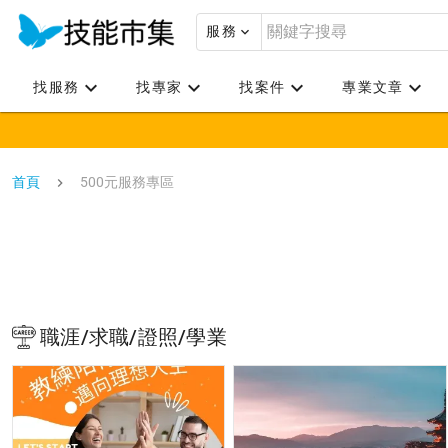
服務
找服務
找專家
找案件
專業文章
首頁
500元服務專區
職涯/求職/證照/學業