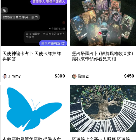
天使神諭卡占卜 天使卡牌抽牌
靈占塔羅占卜 (解牌風格較直接)
與解答
讓我來帶領你看見真相
$300
$450
Jimmy
呂姍🔮
本命靈數及流年靈數 提供本命
塔羅線上文字占卜服務 塔羅線