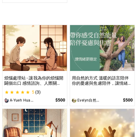
煩惱處理站 - 讓我為你的煩惱開
用自然的方式 溫暖的語言陪伴
闢個出口 感情諮詢、人際關
你的憂慮與焦慮陪伴，讓情緒更
係、職場煩惱、內心的煩惱各方
穩定 一直焦慮怎麼辦？ 陪你找
5
(3)
面都可以談
到屬於自己的放鬆方式
$500
$500
A-Yueh Huang
Evelyn自然與心引導