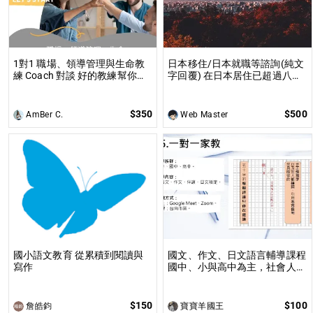
1對1 職場、領導管理與生命教
日本移住/日本就職等諮詢(純文
練 Coach 對談 好的教練幫你看
字回覆) 在日本居住已超過八年
見盲點、突破瓶頸，帶來生命真
的夫婦為你解答
正的改變
$350
$500
AmBer C.
Web Master
國小語文教育 從累積到閱讀與
國文、作文、日文語言輔導課程
寫作
國中、小與高中為主，社會人士
為輔
$150
$100
詹皓鈞
寶寶羊國王