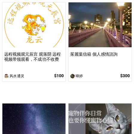
远程视频观元辰宫 观落阴 远程
茱麗葉信箱 個人感情諮詢
视频带领观看，不成功不收费
$100
$300
风水通灵
暐婷