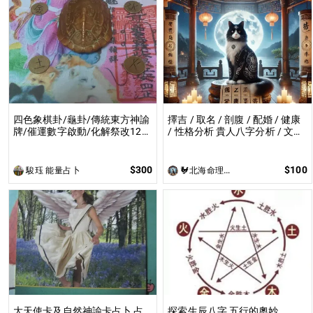
四色象棋卦/龜卦/傳統東方神諭
擇吉 / 取名 / 剖腹 / 配婚 / 健康
牌/催運數字啟動/化解祭改12星
/ 性格分析 貴人八字分析 / 文昌
宿 以牌了解自身元辰宮問題/以
陣 / 催子 / 桃花陣
牌卦了解現況工作，身體，事
業，感情...等問題/用催運數字
$300
$100
駿珏 能量占卜
🐓北海命理貓🐓
催動財運化解凶事
大天使卡及自然神諭卡占卜 占
探索生辰八字 五行的奧妙