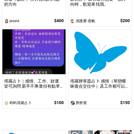
的方向
向時，歡迎來找我。
$400
$200
jessie
清護齋-愈帆
塔羅占卜｜感情、工作、財運
塔羅牌單題占卜 感情（單戀曖
皆可詢問 新手不專業但有點準
昧復合交往中）及工作都可以詢
的塔羅占卜 一個問題100
問
$100
$150
昀昀塔羅占卜
胖胖寶