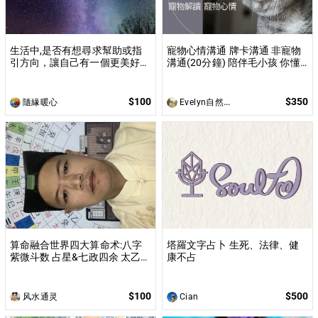
生活中,是否有想尋求幫助或指
寵物心情溝通 牌卡溝通 非寵物
引方向，讓自己有一個更美好的
溝通(20分鐘) 陪伴毛小孩 你懂
未來呢？我們提供服務，不論斗
牠嗎?
數，占卜，皆可行 利益眾生，
幫助解惑，提供指引
$100
$350
隨緣暖心
Evelyn自然與心引導
算命融合世界四大算命术:八字
塔羅文字占卜 生死、法律、健
紫微斗数 占星&七政四余 太乙神
康不占
数 命运就像是一张人生地图，
算命就像是指南针，指引我们避
开不幸，走向成功。算命的目的
$100
$500
风水通灵
Cian
就是选择好时机和方向