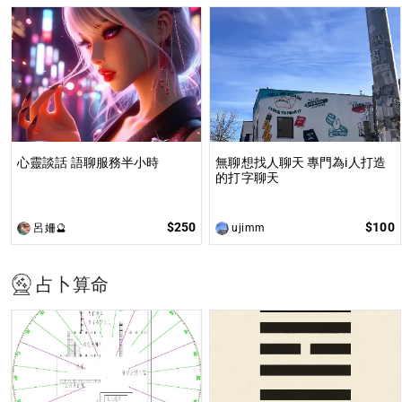
心靈談話 語聊服務半小時
無聊想找人聊天 專門為i人打造
的打字聊天
$250
$100
呂姍🔮
ujimm
占卜算命